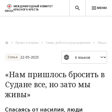
МЕЖДУНАРОДНЫЙ КОМИТЕТ
МЕНЮ
КРАСНОГО КРЕСТА
Перейти к основному содержанию
Право и нормы
Темы, дебаты и разоружение
Лица, по
22-05-2025
Статья
«Нам пришлось бросить в
Судане все, но зато мы
живы»
Спасаясь от насилия, люди