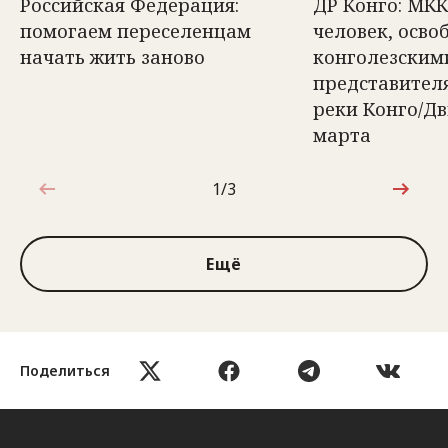
Российская Федерация:
ДР Конго: МКК
помогаем переселенцам
человек, осв
начать жить заново
конголезским
представител
реки Конго/Д
марта
1/3
1 из 3
Ещё
Поделиться