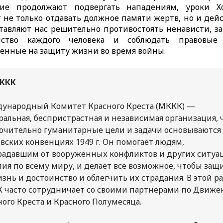
ние продолжают подвергать нападениям, уроки Хо
 не только отдавать должное памяти жертв, но и дейс
тавляют нас решительно противостоять ненависти, 
нство каждого человека и соблюдать правовые
енные на защиту жизни во время войны.
ККК
ународный Комитет Красного Креста (МККК) —
ральная, беспристрастная и независимая организация, 
ючительно гуманитарные цели и задачи основываются
вских конвенциях 1949 г. Он помогает людям,
радавшим от вооруженных конфликтов и других ситуа
лия по всему миру, и делает все возможное, чтобы защ
знь и достоинство и облегчить их страдания. В этой р
 часто сотрудничает со своими партнерами по Движ
ного Креста и Красного Полумесяца.