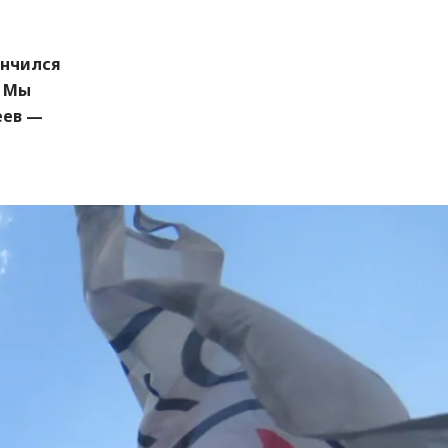
ончился
. Мы
еев —