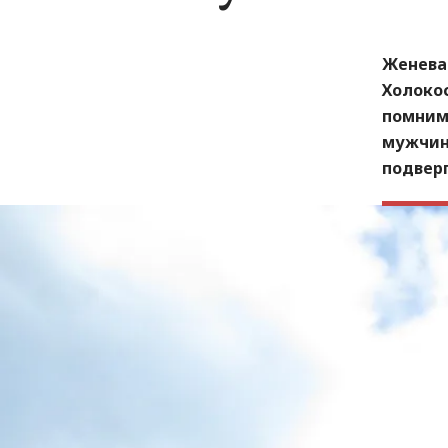
Женева
Холокос
помним
мужчин
подвер