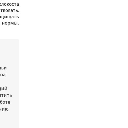
локоста
твовать.
защищать
 нормы,
чьи
 на
ций
итить
аботе
ению