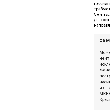
населе
требуют
Они зас
достои
направл
Об М
Межд
нейт
искл
Жене
пост
наси
их жи
МККК
Крас