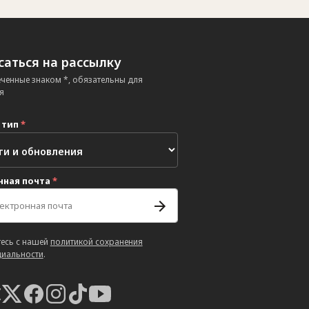
аться на рассылку
еченные знаком *, обязательны для
я
 тип
*
нная почта
*
есь с нашей
политикой сохранения
иальности
.