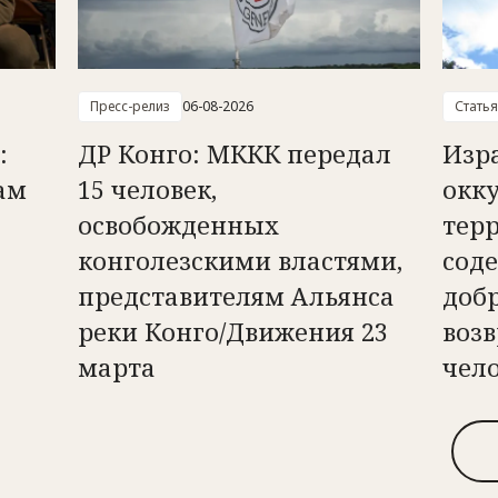
Пресс-релиз
06-08-2026
Статья
:
ДР Конго: МККК передал
Изр
ам
15 человек,
окк
освобожденных
тер
конголезскими властями,
сод
представителям Альянса
доб
реки Конго/Движения 23
возв
марта
чел