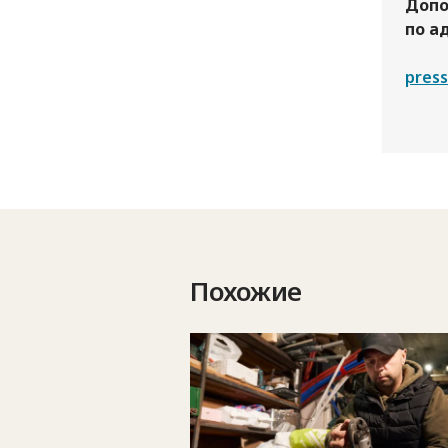
Допо
по а
press
Похожие