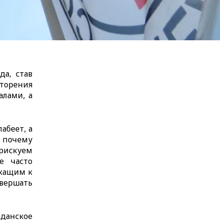
а, став
торения
лами, а
абеет, а
 почему
 рискуем
е часто
ежащим к
вершать
данское