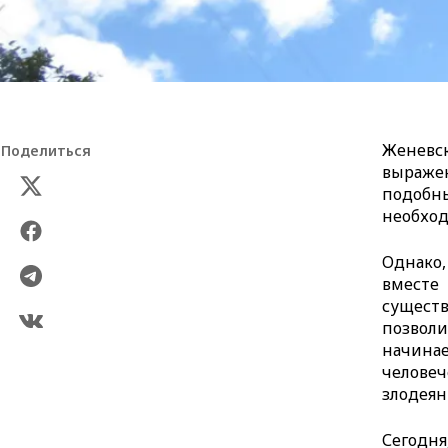
Женевс
Поделиться
выраже
подобн
необход
Однако,
вместе
существ
позвол
начинае
челове
злодеян
Сегодн