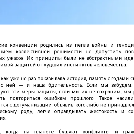
кие конвенции родились из пепла войны и геноцид
нием коллективной решимости не допустить пов
ых ужасов. Их принципы были не абстрактными идеа
имой защитой от худших инстинктов человечества.
 как уже не раз показывала история, память с годами сл
 с ней — и наша бдительность. Если мы забудем,
уют эти меры защиты, если мы их не сохраним, мы
ить повториться ошибкам прошлого. Такое насили
тся с дегуманизации: объявив кого-либо не принадл
ческому роду, легче оправдывать жестокость и со
ия.
я, когда на планете бушуют конфликты и граж