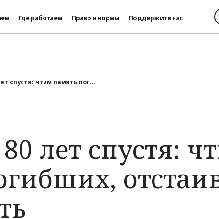
аем
Где работаем
Право и нормы
Поддержите нас
лет спустя: чтим память пог...
 80 лет спустя: ч
огибших, отстаи
ть