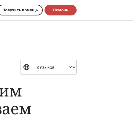
Получить помощь
Помочь
тим
ваем