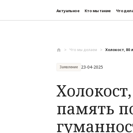
Актуальное
Кто мы такие
Что дел
Перейти к основному содержанию
Что мы делаем
Холокост, 80 
23-04-2025
Заявление
Холокост,
память п
гуманнос