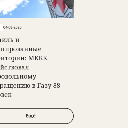
04-08-2026
аиль и
упированные
ритории: МККК
ействовал
ровольному
ращению в Газу 88
овек
Ещё