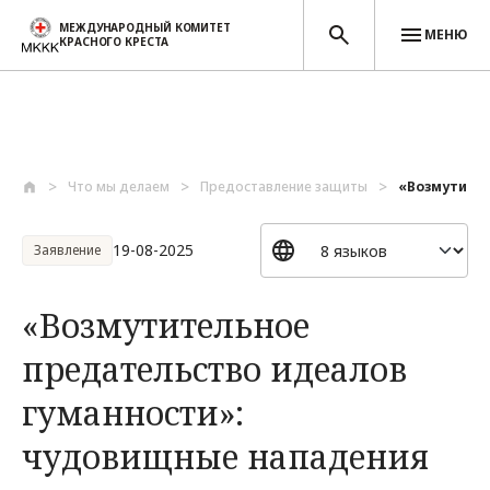
МЕЖДУНАРОДНЫЙ КОМИТЕТ
МЕНЮ
КРАСНОГО КРЕСТА
Перейти к основному содержанию
Что мы делаем
Предоставление защиты
«Возмутител
19-08-2025
Заявление
«Возмутительное
предательство идеалов
гуманности»:
чудовищные нападения