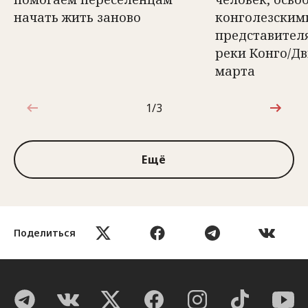
начать жить заново
конголезским
представител
реки Конго/Д
марта
1/3
1 из 3
Ещё
Поделиться