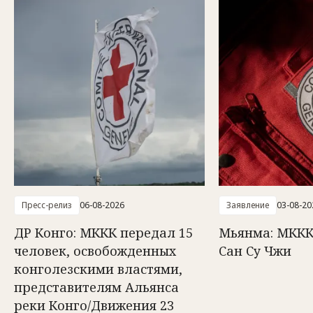
Пресс-релиз
06-08-2026
Заявление
03-08-20
ДР Конго: МККК передал 15
Мьянма: МККК
человек, освобожденных
Сан Су Чжи
конголезскими властями,
представителям Альянса
реки Конго/Движения 23