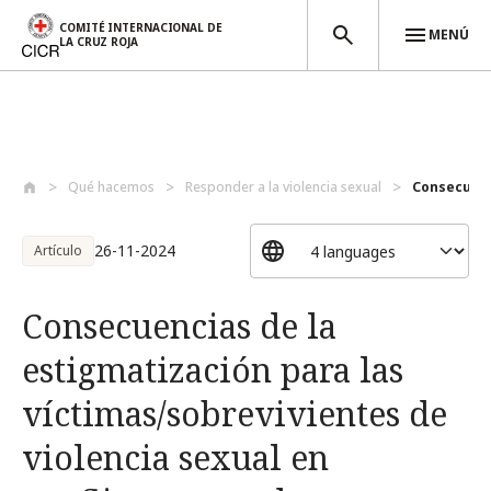
COMITÉ INTERNACIONAL DE
MENÚ
LA CRUZ ROJA
Pasar al contenido principal
Qué hacemos
Responder a la violencia sexual
Consecuenc
26-11-2024
Artículo
Consecuencias de la
estigmatización para las
víctimas/sobrevivientes de
violencia sexual en