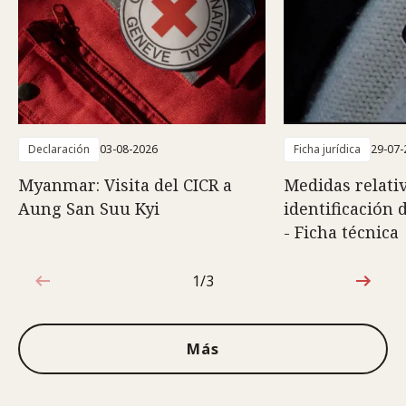
Declaración
03-08-2026
Ficha jurídica
29-07-
Myanmar: Visita del CICR a
Medidas relativ
Aung San Suu Kyi
identificación 
- Ficha técnica
1/3
1de3
Más