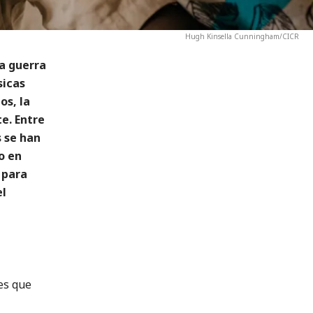
Hugh Kinsella Cunningham/CICR
la guerra
sicas
os, la
e. Entre
s se han
o en
 para
el
es que