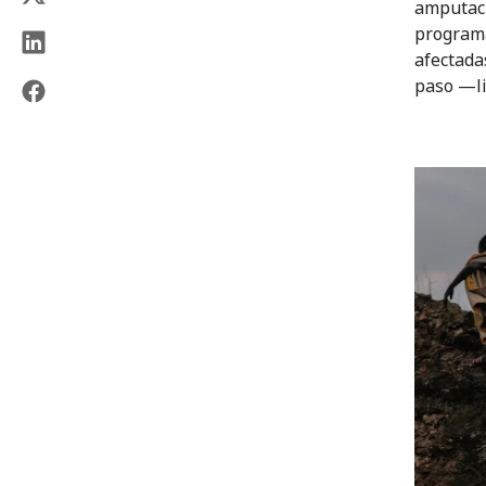
amputaci
programa
afectada
paso —li