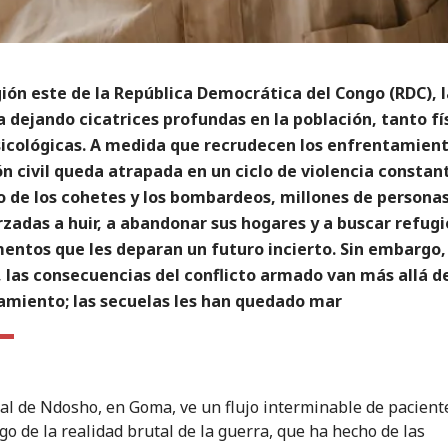
gión este de la República Democrática del Congo (RDC), 
 dejando cicatrices profundas en la población, tanto fí
icológicas. A medida que recrudecen los enfrentamient
n civil queda atrapada en un ciclo de violencia constant
o de los cohetes y los bombardeos, millones de persona
rzadas a huir, a abandonar sus hogares y a buscar refugi
ntos que les deparan un futuro incierto. Sin embargo,
 las consecuencias del conflicto armado van más allá d
amiento; las secuelas les han quedado mar
tal de Ndosho, en Goma, ve un flujo interminable de pacient
go de la realidad brutal de la guerra, que ha hecho de las