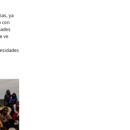
ias, ya
 con
tades
e ve
cesidades