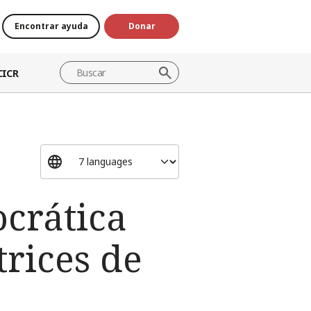
Encontrar ayuda
Donar
CICR
ocrática
trices de