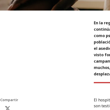
En la re
continúa
como ps
població
el asedi
visto fo
campame
muchos,
desplaz
El hospi
Compartir
son testi