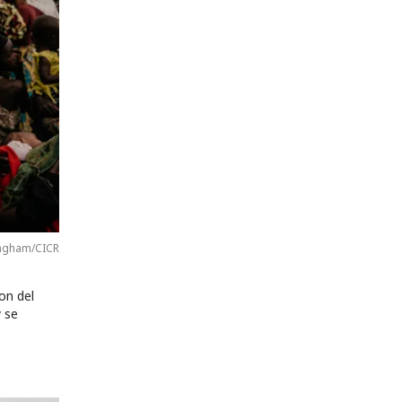
ingham/CICR
on del
y se