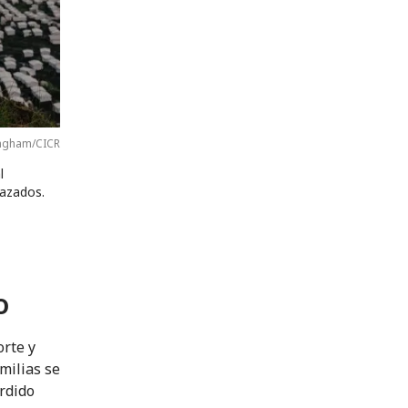
ingham/CICR
l
lazados.
o
orte y
milias se
erdido