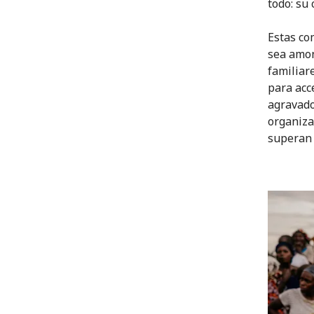
todo: su 
Estas co
sea amo
familiar
para acc
agravado 
organiza
superan 