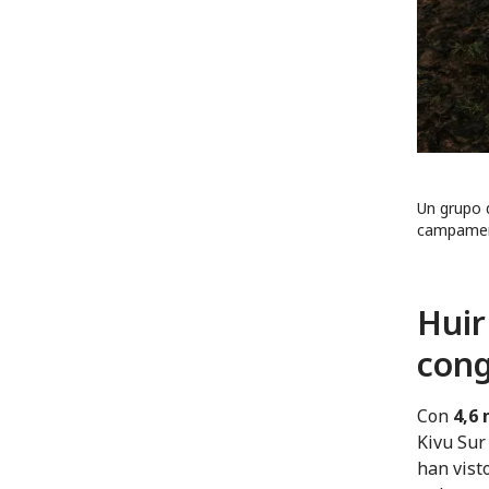
Un grupo d
campament
Huir
cong
Con
4,6
Kivu Sur
han vist