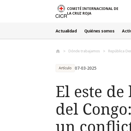
Pasar al contenido principal
COMITÉ INTERNACIONAL DE
LA CRUZ ROJA
Actualidad
Quiénes somos
Acti
Dónde trabajamos
República De
07-03-2025
Artículo
El este de
del Congo:
un confli