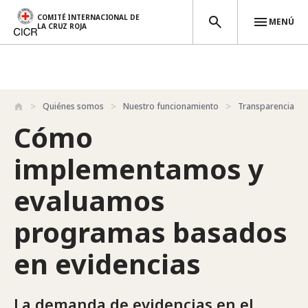
COMITÉ INTERNACIONAL DE
MENÚ
LA CRUZ ROJA
Pasar al contenido principal
Quiénes somos
Nuestro funcionamiento
Transparencia y r
Cómo
implementamos y
evaluamos
programas basados
en evidencias
La demanda de evidencias en el