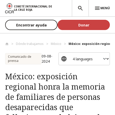
Pasar al contenido principal
COMITÉ INTERNACIONAL DE
MENÚ
LA CRUZ ROJA
Encontrar ayuda
Donar
Dónde trabajamos
México
México: exposición regional
09-08-
Comunicado de
prensa
2024
México: exposición
regional honra la memoria
de familiares de personas
desaparecidas que