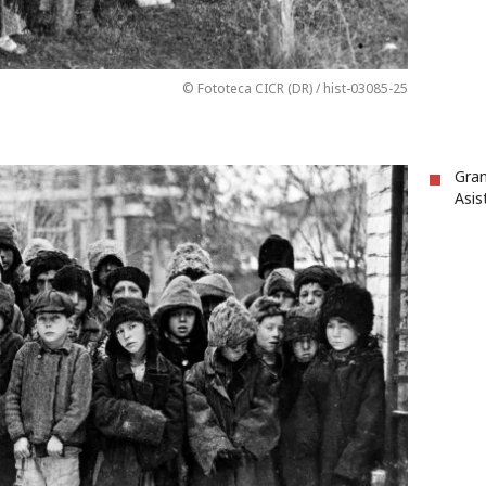
© Fototeca CICR (DR) / hist-03085-25
Gran
Asis