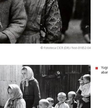
© Fototeca CICR (DR) / hist-01852-04
Yugo
aban