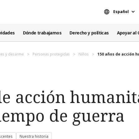
Español
vidades
Dónde trabajamos
Derecho y políticas
Apoyar al 
es y desarme
Personas protegidas
Niños
150 años de acción hu
e acción humanita
tiempo de guerra
scentes
Nuestra historia