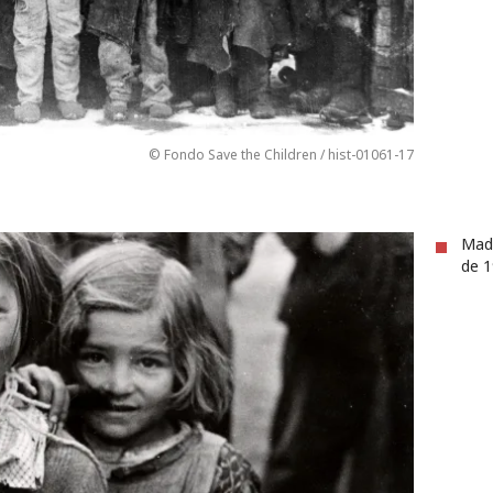
© Fondo Save the Children / hist-01061-17
Madr
de 1