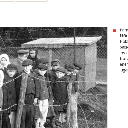
Prim
Niño
Holz
país
los 
trat
enem
luga