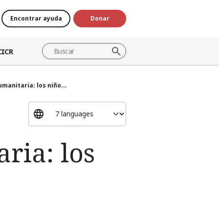
Encontrar ayuda
Donar
CICR
manitaria: los niño...
ria: los