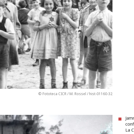
© Fototeca CICR / M. Rossel / hist-01160-32
Jamm
conf
La C