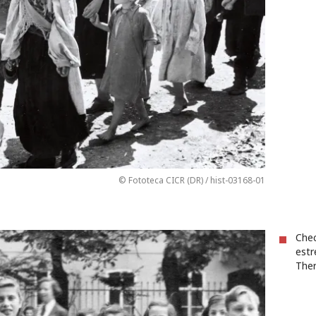
© Fototeca CICR (DR) / hist-03168-01
Chec
estr
Ther