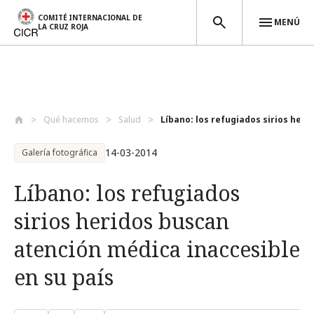
COMITÉ INTERNACIONAL DE
MENÚ
LA CRUZ ROJA
Pasar al contenido principal
Qué hacemos
Salud
Líbano: los refugiados sirios herid
14-03-2014
Galería fotográfica
Líbano: los refugiados
sirios heridos buscan
atención médica inaccesible
en su país