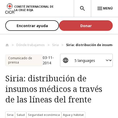
Pasar al contenido principal
COMITÉ INTERNACIONAL DE
MENÚ
LA CRUZ ROJA
Encontrar ayuda
Donar
Dónde trabajamos
Siria
Siria: distribución de insumos 
03-11-
Comunicado de
prensa
2014
Siria: distribución de
insumos médicos a través
de las líneas del frente
Siria
Salud
Seguridad económica
Agua y hábitat