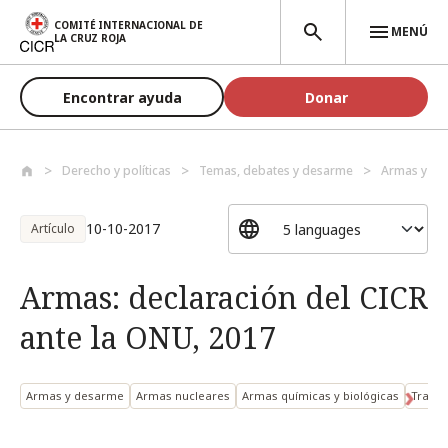
Pasar al contenido principal
COMITÉ INTERNACIONAL DE
MENÚ
LA CRUZ ROJA
Encontrar ayuda
Donar
Derecho y políticas
Temas, debates y desarme
Armas y de
10-10-2017
Artículo
Armas: declaración del CICR
ante la ONU, 2017
Armas y desarme
Armas nucleares
Armas químicas y biológicas
Transf