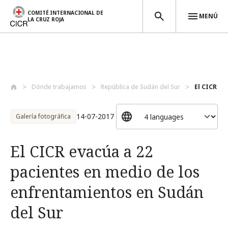
COMITÉ INTERNACIONAL DE
MENÚ
LA CRUZ ROJA
Pasar al contenido principal
Dónde trabajamos
República de Sudán del Sur
El CICR ev
14-07-2017
Galería fotográfica
El CICR evacúa a 22
pacientes en medio de los
enfrentamientos en Sudán
del Sur