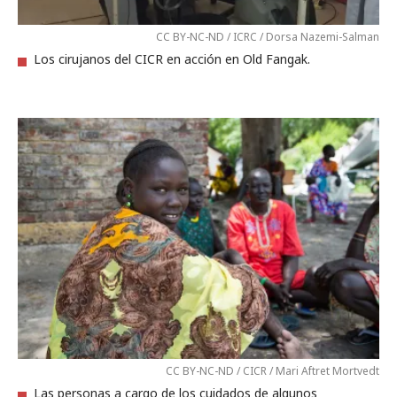
CC BY-NC-ND / ICRC / Dorsa Nazemi-Salman
Los cirujanos del CICR en acción en Old Fangak.
CC BY-NC-ND / CICR / Mari Aftret Mortvedt
Las personas a cargo de los cuidados de algunos