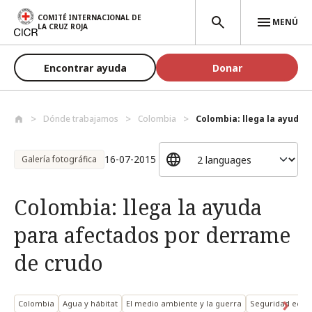
Pasar al contenido principal
COMITÉ INTERNACIONAL DE
MENÚ
LA CRUZ ROJA
Encontrar ayuda
Donar
Dónde trabajamos
Colombia
Colombia: llega la ayuda p
16-07-2015
Galería fotográfica
Colombia: llega la ayuda
para afectados por derrame
de crudo
Colombia
Agua y hábitat
El medio ambiente y la guerra
Seguridad eco