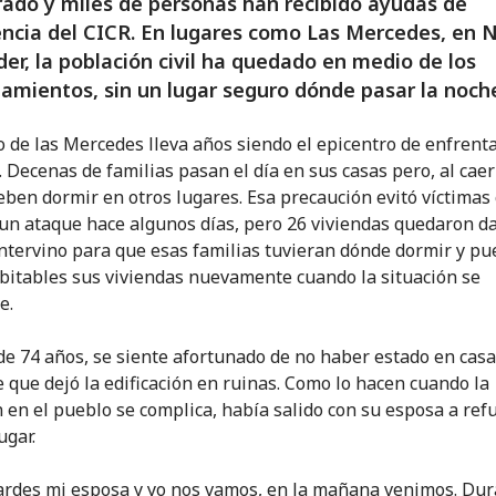
do y miles de personas han recibido ayudas de
cia del CICR. En lugares como Las Mercedes, en 
er, la población civil ha quedado en medio de los
amientos, sin un lugar seguro dónde pasar la noch
o de las Mercedes lleva años siendo el epicentro de enfren
 Decenas de familias pasan el día en sus casas pero, al caer
eben dormir en otros lugares. Esa precaución evitó víctimas 
un ataque hace algunos días, pero 26 viviendas quedaron d
intervino para que esas familias tuvieran dónde dormir y p
bitables sus viviendas nuevamente cuando la situación se
e.
de 74 años, se siente afortunado de no haber estado en cas
e que dejó la edificación en ruinas. Como lo hacen cuando la
n en el pueblo se complica, había salido con su esposa a ref
ugar.
tardes mi esposa y yo nos vamos, en la mañana venimos. Dur