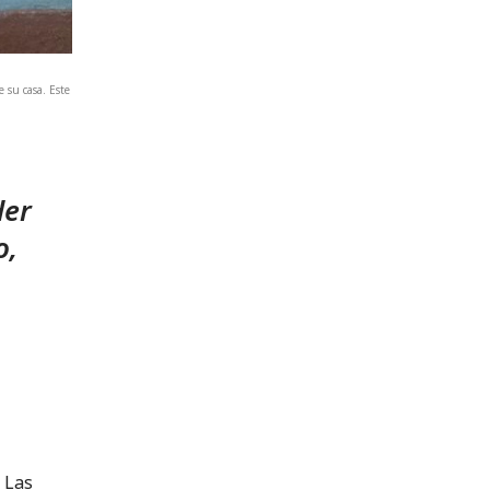
 su casa. Este
der
o,
 Las