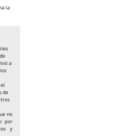
ha la
iles
 de
lvió a
os:
 el
s de
ltros
que no
o por
tos y