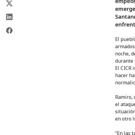
empeora
emergen
Santand
enfrent
El puebl
armados.
noche, d
durante 
El CICR 
hacer ha
normalic
Ramiro, 
el ataqu
situació
en otro l
“En las 