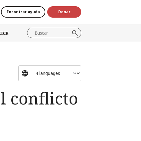
Encontrar ayuda
Donar
CICR
l conflicto