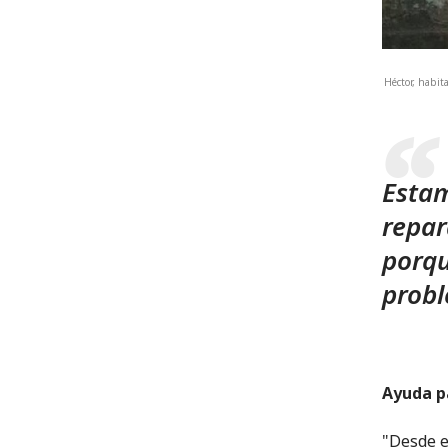
Héctor, habit
Estam
repar
porqu
prob
Ayuda p
"Desde e