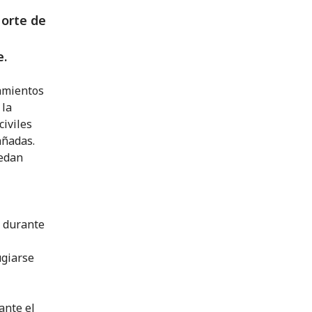
Norte de
e.
tamientos
 la
civiles
añadas.
uedan
a durante
ugiarse
ante el