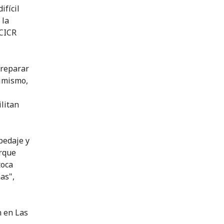
ifícil
 la
 CICR
 reparar
simismo,
litan
pedaje y
orque
toca
as",
n en Las