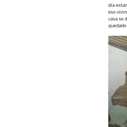
día esta
eso vivi
casa se 
quedado