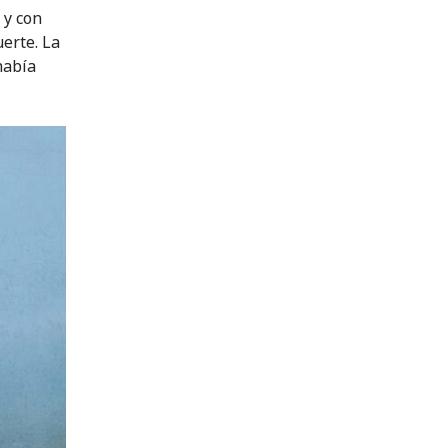
 y con
erte. La
había