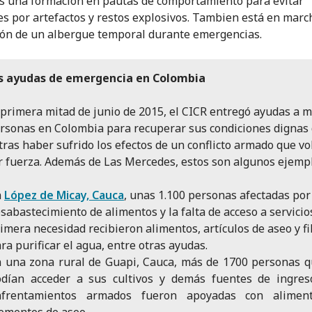
 una formación en pautas de comportamiento para evitar
es por artefactos y restos explosivos. Tambien está en marc
ón de un albergue temporal durante emergencias.
s ayudas de emergencia en Colombia
 primera mitad de junio de 2015, el CICR entregó ayudas a m
rsonas en Colombia para recuperar sus condiciones dignas
 tras haber sufrido los efectos de un conflicto armado que vo
 fuerza. Además de Las Mercedes, estos son algunos ejempl
n
López de Micay, Cauca
, unas 1.100 personas afectadas por
sabastecimiento de alimentos y la falta de acceso a servicio
imera necesidad recibieron alimentos, artículos de aseo y fi
ra purificar el agua, entre otras ayudas.
 una zona rural de Guapi, Cauca, más de 1700 personas 
dían acceder a sus cultivos y demás fuentes de ingres
nfrentamientos armados fueron apoyadas con alimen
ementos de aseo.