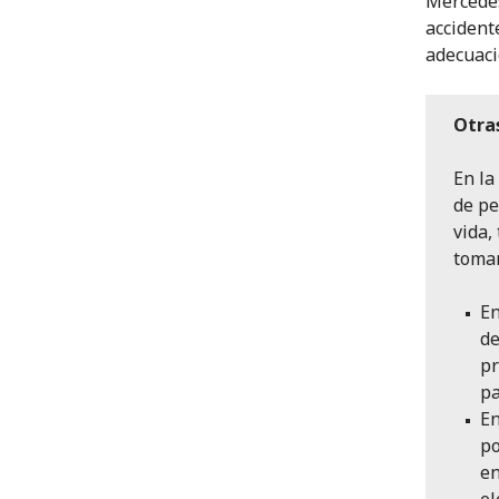
Mercedes
accident
adecuaci
Otra
En la
de pe
vida,
tomar
E
de
pr
pa
En
po
e
el