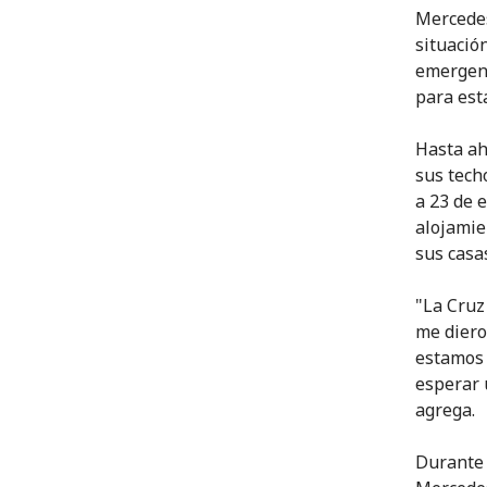
Mercedes
situació
emergenc
para est
Hasta ah
sus tech
a 23 de 
alojamie
sus casa
"La Cruz
me diero
estamos 
esperar 
agrega.
Durante 