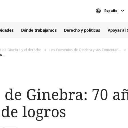
Español
vidades
Dónde trabajamos
Derecho y políticas
Apoyar al 
s de Ginebra y el derecho
Los Convenios de Ginebra y sus Comentari...
...
 de Ginebra: 70 a
 de logros