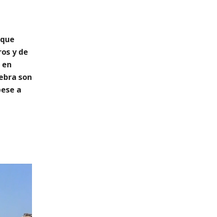
 que
os y de
 en
nebra son
pese a