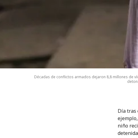
Décadas de conflictos armados dejaron 8,8 millones de ví
detona
Día tras
ejemplo,
niño rec
detenida