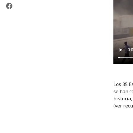
Los 35 E
se han c
historia
(ver recu