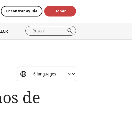
Encontrar ayuda
Donar
CICR
ños de