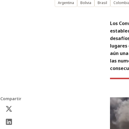
Argentina
Bolivia
Brasil
Colombi
Los Con
estable
desafío
lugares 
aún una
las num
consecue
Compartir