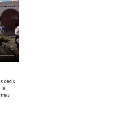
 decir,
 la
ormas