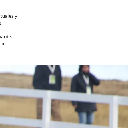
ctuales y
e
mbardea
no.