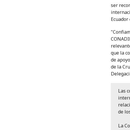
ser reco
internac
Ecuador 
"Confiam
CONADIH
relevant
que la c
de apoyo
de la Cr
Delegaci
Las c
inter
relac
de lo
La Co