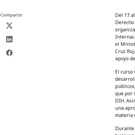
Del 17 al
Compartir
Derecho 
organiza
Internac
el Minis
Cruz Roja
apoyo de
El curso
desarrol
públicos,
que por 
DIH. Asim
una apro
materia 
Durante 