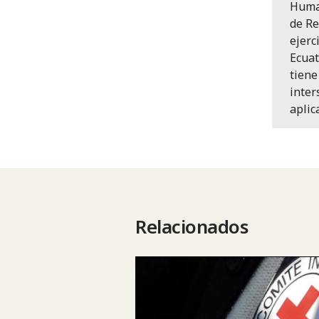
Human
de Re
ejerc
Ecuat
tiene
inter
aplic
Relacionados