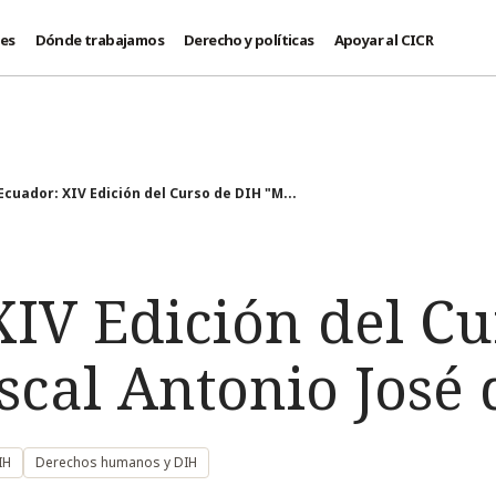
des
Dónde trabajamos
Derecho y políticas
Apoyar al CICR
Ecuador: XIV Edición del Curso de DIH "M...
XIV Edición del Cu
scal Antonio José 
IH
Derechos humanos y DIH