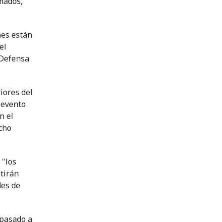
rmados,
nes están
el
 Defensa
iores del
 evento
n el
echo
 "los
tirán
des de
 pasado a