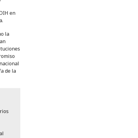
 DIH en
a.
o la
tan
ituciones
promiso
rnacional
fa de la
rios
al