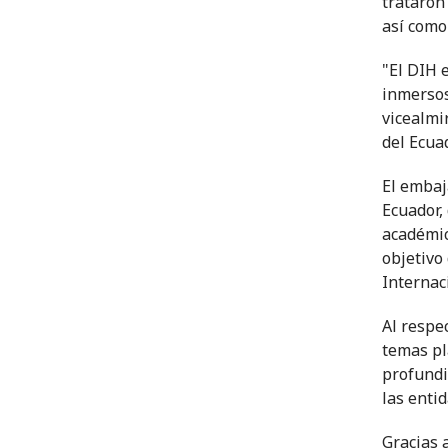
trataron
así como
"El DIH 
inmersos
vicealmi
del Ecuad
El embaj
Ecuador,
académic
objetivo
Internac
Al respe
temas pl
profundi
las enti
Gracias 