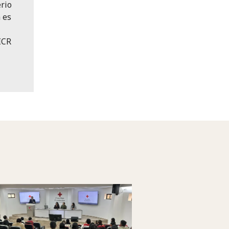
rio
 es
ICR