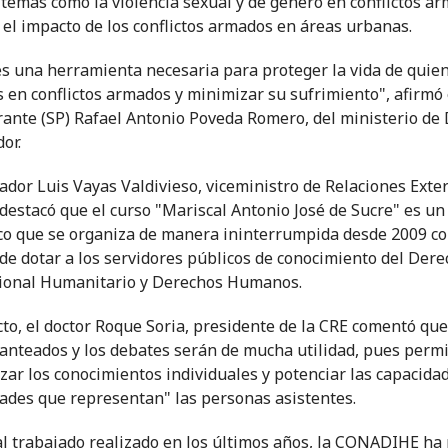
 temas como la violencia sexual y de género en conflictos a
 el impacto de los conflictos armados en áreas urbanas.
es una herramienta necesaria para proteger la vida de quie
 en conflictos armados y minimizar su sufrimiento", afirmó 
rante (SP) Rafael Antonio Poveda Romero, del ministerio de
or.
ador Luis Vayas Valdivieso, viceministro de Relaciones Exter
 destacó que el curso "Mariscal Antonio José de Sucre" es un
o que se organiza de manera ininterrumpida desde 2009 co
 de dotar a los servidores públicos de conocimiento del Der
ional Humanitario y Derechos Humanos.
cto, el doctor Roque Soria, presidente de la CRE comentó que
anteados y los debates serán de mucha utilidad, pues permi
zar los conocimientos individuales y potenciar las capacida
dades que representan" las personas asistentes.
al trabajado realizado en los últimos años, la CONADIHE ha