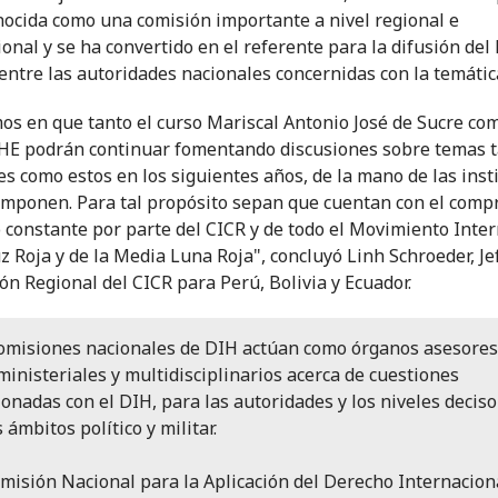
nocida como una comisión importante a nivel regional e
ional y se ha convertido en el referente para la difusión del
entre las autoridades nacionales concernidas con la temátic
os en que tanto el curso Mariscal Antonio José de Sucre com
E podrán continuar fomentando discusiones sobre temas 
es como estos en los siguientes años, de la mano de las inst
omponen. Para tal propósito sepan que cuentan con el com
 constante por parte del CICR y de todo el Movimiento Inte
uz Roja y de la Media Luna Roja", concluyó Linh Schroeder, Je
ón Regional del CICR para Perú, Bolivia y Ecuador.
omisiones nacionales de DIH actúan como órganos asesores
ministeriales y multidisciplinarios acerca de cuestiones
ionadas con el DIH, para las autoridades y los niveles deciso
s ámbitos político y militar.
misión Nacional para la Aplicación del Derecho Internacion