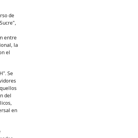
urso de
Sucre",
n entre
onal, la
on el
H". Se
vidores
aquellos
n del
licos,
ersal en
e