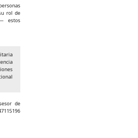
personas
su rol de
e— estos
taria
tencia
ciones
ional
sesor de
115196