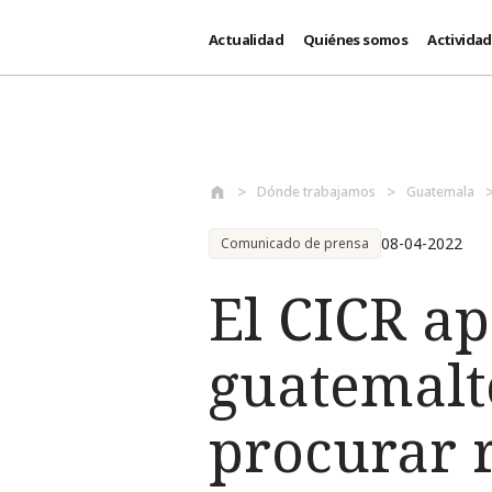
Actualidad
Quiénes somos
Activida
Pasar al contenido principal
Dónde trabajamos
Guatemala
08-04-2022
Comunicado de prensa
El CICR ap
guatemalt
procurar 