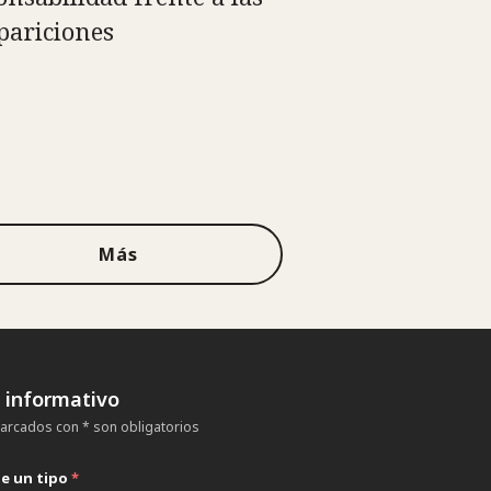
pariciones
Más
n informativo
rcados con * son obligatorios
ne un tipo
*