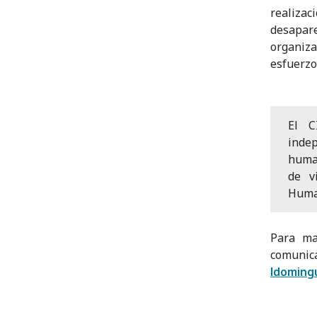
realiza
desapare
organiz
esfuerzo
El C
indep
human
de v
Huma
Para ma
comun
ldoming