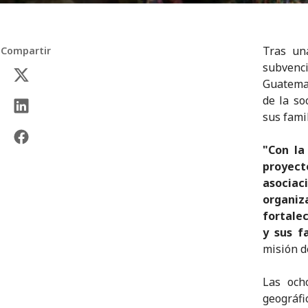
Tras un
Compartir
subvenc
Guatemal
de la so
sus famil
"Con la
proyect
asocia
organiz
fortale
y sus f
misión d
Las och
geográ