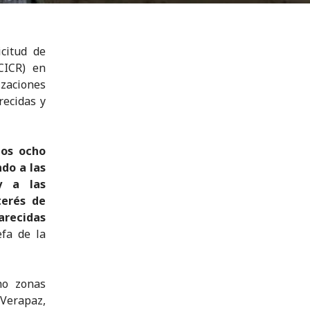
citud de
CICR) en
izaciones
recidas y
tos ocho
do a las
y a las
terés de
arecidas
fa de la
ho zonas
erapaz,