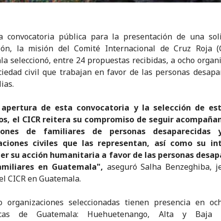
a convocatoria pública para la presentación de una soli
ión, la misión del Comité Internacional de Cruz Roja (
a seleccionó, entre 24 propuestas recibidas, a ocho organ
ciedad civil que trabajan en favor de las personas desapa
ias.
 apertura de esta convocatoria y la selección de es
os, el CICR reitera su compromiso de seguir acompañan
ciones de familiares de personas desaparecidas 
aciones civiles que las representan, así como su in
cer su acción humanitaria a favor de las personas desap
amiliares en Guatemala",
aseguró Salha Benzeghiba, je
el CICR en Guatemala.
o organizaciones seleccionadas tienen presencia en oc
ficas de Guatemala: Huehuetenango, Alta y Baja V