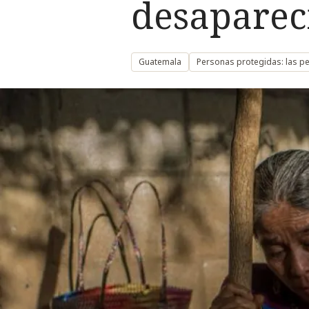
desapareci
Guatemala
Personas protegidas: las 