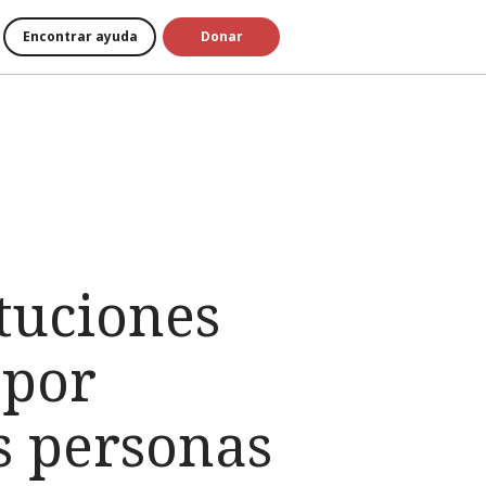
Encontrar ayuda
Donar
ituciones
 por
s personas