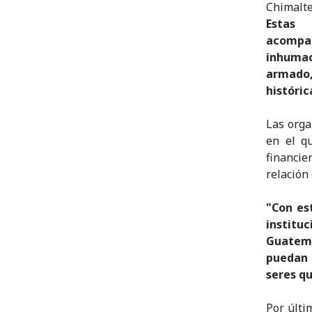
Chimalt
Estas 
acompa
inhumac
armado,
históric
Las orga
en el qu
financie
relación 
"Con es
institu
Guatema
puedan 
seres qu
Por últi