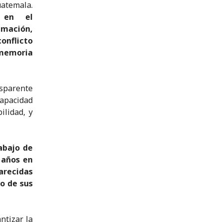
atemala.
, en el
mación,
onflicto
 memoria
nsparente
capacidad
ilidad, y
abajo de
 años en
arecidas
o de sus
ntizar la