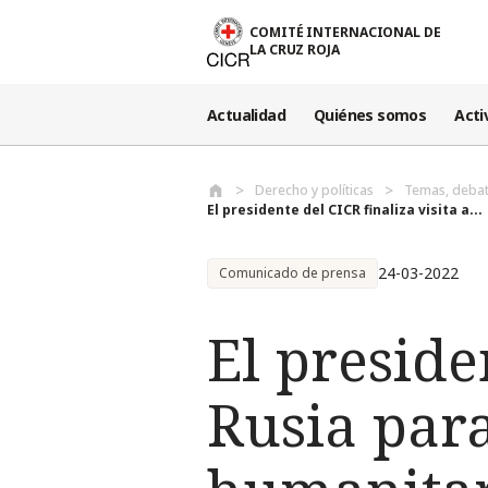
Pasar al contenido principal
COMITÉ INTERNACIONAL DE
LA CRUZ ROJA
Actualidad
Quiénes somos
Acti
Derecho y políticas
Temas, debat
El presidente del CICR finaliza visita a...
24-03-2022
Comunicado de prensa
El preside
Rusia para