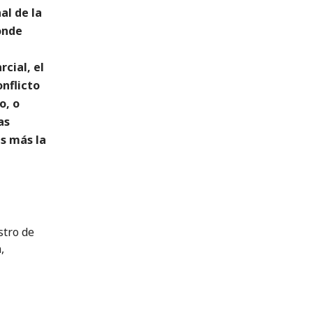
al de la
donde
cial, el
onflicto
o, o
as
es más la
stro de
,