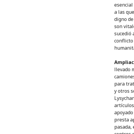
esencial 
a las qu
digno de
son vital
sucedió 
conflicto
humanita
Ampliaci
llevado 
camiones
para tra
y otros 
Lysychan
artículo
apoyado 
presta a
pasada, 
centros 