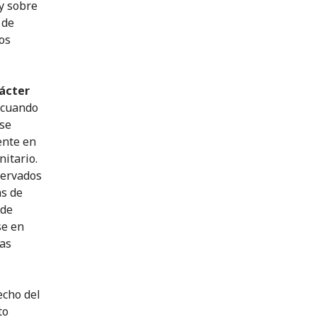
y sobre
 de
los
rácter
s cuando
 se
ente en
nitario.
servados
as de
 de
se en
las
echo del
to