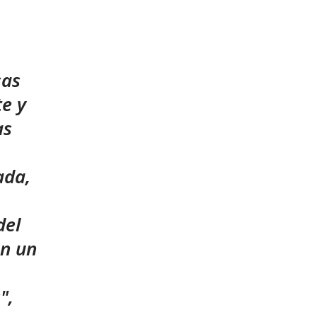
sas
te y
as
ada,
del
on un
",