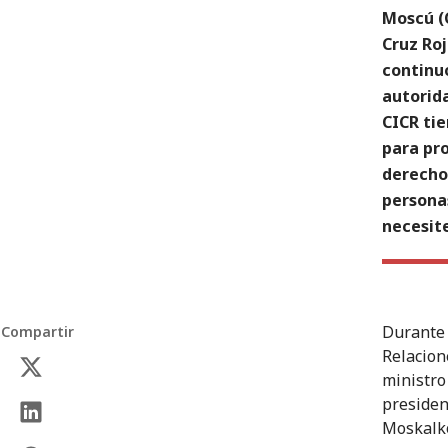
Moscú (C
Cruz Roj
continu
autorid
CICR tie
para pr
derecho 
personas
necesit
Durante 
Compartir
Relacion
ministro
presiden
Moskalko