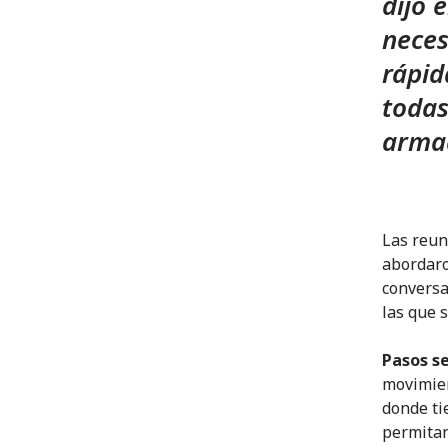
dijo 
neces
rápid
todas
armad
Las reun
abordaro
conversa
las que 
Pasos s
movimien
donde ti
permitan