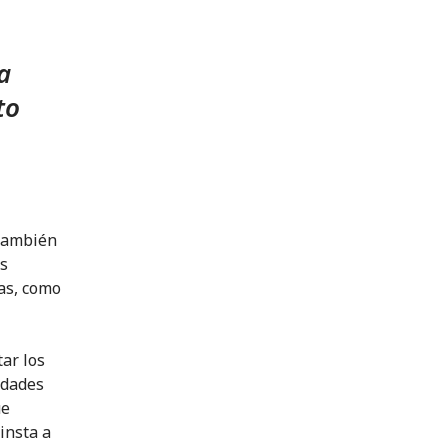
a
to
 también
as
as, como
ar los
udades
ue
insta a