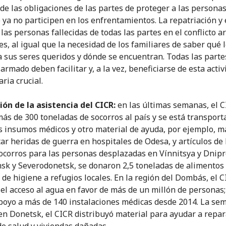
de las obligaciones de las partes de proteger a las personas 
e ya no participen en los enfrentamientos. La repatriación y 
 las personas fallecidas de todas las partes en el conflicto 
es, al igual que la necesidad de los familiares de saber qué 
a sus seres queridos y dónde se encuentran. Todas las parte
 armado deben facilitar y, a la vez, beneficiarse de esta acti
ria crucial.
ón de la asistencia del CICR:
en las últimas semanas, el 
más de 300 toneladas de socorros al país y se está transpor
 insumos médicos y otro material de ayuda, por ejemplo, m
tar heridas de guerra en hospitales de Odesa, y artículos de
socorros para las personas desplazadas en Vínnitsya y Dnipr
sk y Severodonetsk, se donaron 2,5 toneladas de alimentos
s de higiene a refugios locales. En la región del Dombás, el 
el acceso al agua en favor de más de un millón de personas
poyo a más de 140 instalaciones médicas desde 2014. La se
en Donetsk, el CICR distribuyó material para ayudar a repar
de salud y viviendas dañadas.