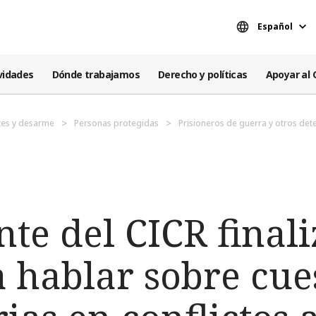
Español
vidades
Dónde trabajamos
Derecho y políticas
Apoyar al 
es y desarme
Personas protegidas
Prisioneros de guerra y otros det
nte del CICR finali
 hablar sobre cue