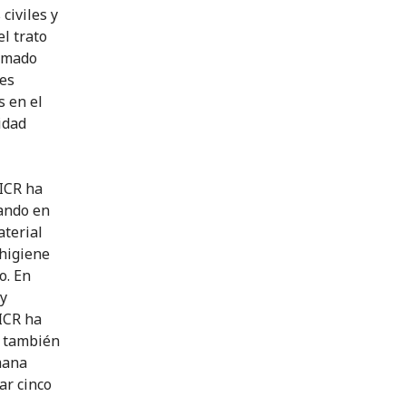
civiles y
el trato
armado
les
s en el
vidad
CICR ha
tando en
aterial
 higiene
o. En
 y
CICR ha
; también
mana
ar cinco