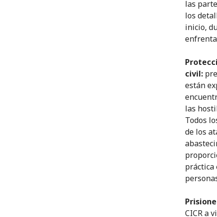
las part
los deta
inicio, d
enfrenta
Protecci
civil:
pre
están ex
encuentr
las host
Todos lo
de los at
abasteci
proporci
práctica
personas 
Prisione
CICR a v