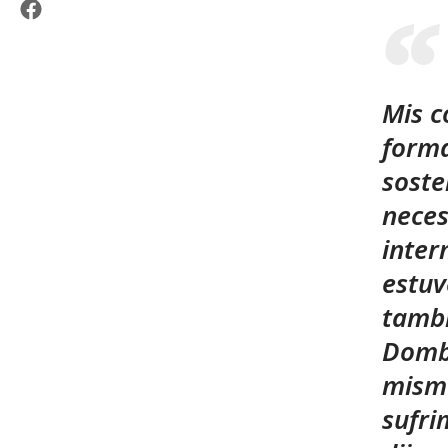
Mis c
forma
soste
neces
inter
estuv
tambi
Dombá
mismo
sufri