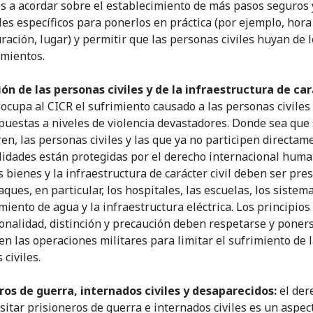
es a acordar sobre el establecimiento de más pasos seguros 
lles específicos para ponerlos en práctica (por ejemplo, hora
uración, lugar) y permitir que las personas civiles huyan de 
mientos.
ón de las personas civiles y de la infraestructura de ca
ocupa al CICR el sufrimiento causado a las personas civile
puestas a niveles de violencia devastadores. Donde sea que
en, las personas civiles y las que ya no participen directam
ilidades están protegidas por el derecho internacional huma
s bienes y la infraestructura de carácter civil deben ser pre
aques, en particular, los hospitales, las escuelas, los sistem
miento de agua y la infraestructura eléctrica. Los principios
onalidad, distinción y precaución deben respetarse y poner
 en las operaciones militares para limitar el sufrimiento de 
civiles.
ros de guerra, internados civiles y desaparecidos:
el der
isitar prisioneros de guerra e internados civiles es un aspec