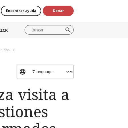
Encontrar ayuda
Donar
CICR
enidos
za visita a
stiones