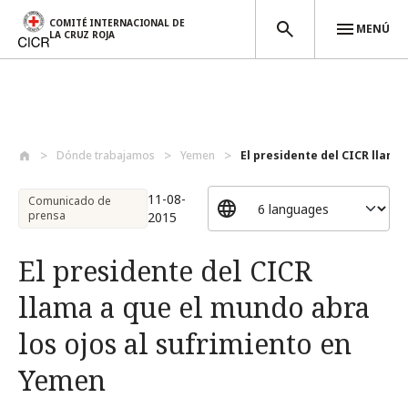
COMITÉ INTERNACIONAL DE
MENÚ
LA CRUZ ROJA
Pasar al contenido principal
Dónde trabajamos
Yemen
El presidente del CICR llama 
11-08-
Comunicado de
prensa
2015
El presidente del CICR
llama a que el mundo abra
los ojos al sufrimiento en
Yemen