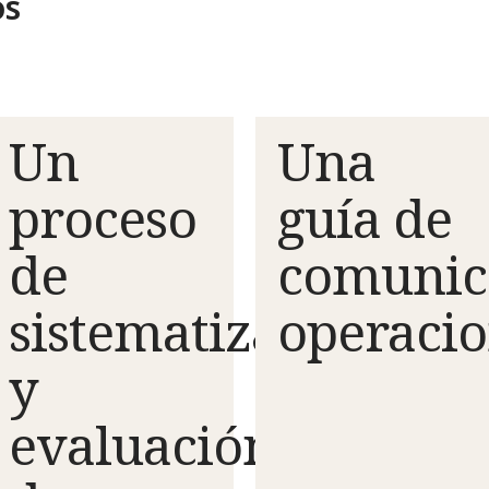
os
Un
Una
s
proceso
guía de
de
comunic
sistematización
operacio
y
ña
evaluación