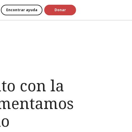
Encontrar ayuda
Donar
to con la
umentamos
io