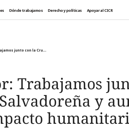
des
Dónde trabajamos
Derecho y políticas
Apoyar al CICR
ajamos junto con la Cru...
r: Trabajamos jun
 Salvadoreña y a
mpacto humanitar