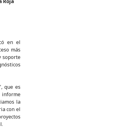
a Roja
có en el
cceso más
y soporte
gnósticos
", que es
 informe
ciamos la
ia con el
royectos
l.