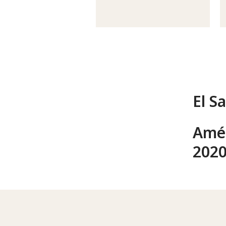
El S
Amér
202