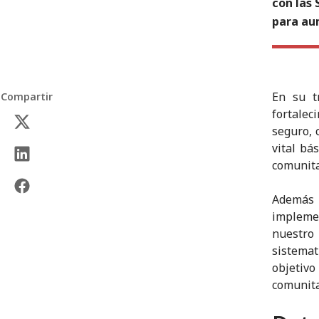
con las 
para au
En su t
Compartir
fortalec
seguro, 
vital bá
comunita
Además d
impleme
nuestro 
sistemat
objetiv
comunita