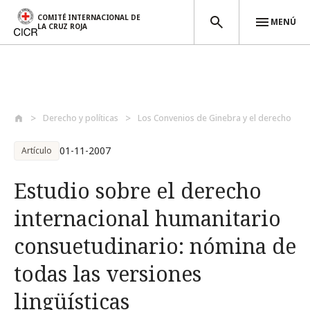
COMITÉ INTERNACIONAL DE
MENÚ
LA CRUZ ROJA
Pasar al contenido principal
Derecho y políticas
Los Convenios de Ginebra y el derecho
01-11-2007
Artículo
Estudio sobre el derecho
internacional humanitario
consuetudinario: nómina de
todas las versiones
lingüísticas