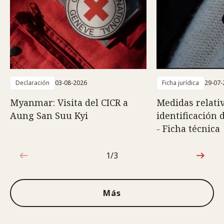
Declaración
03-08-2026
Ficha jurídica
29-07-
Myanmar: Visita del CICR a
Medidas relativ
Aung San Suu Kyi
identificación 
- Ficha técnica
1/3
1de3
Más