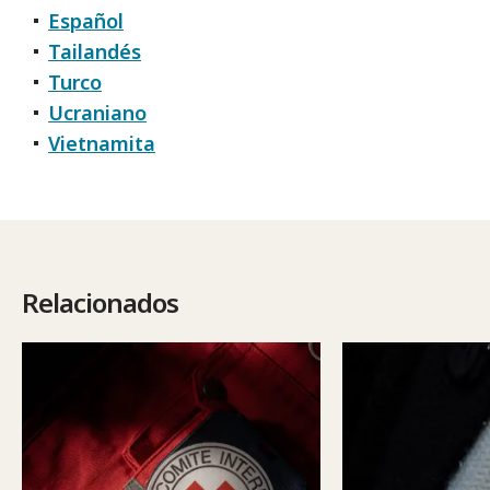
Español
Tailandés
Turco
Ucraniano
Vietnamita
Relacionados