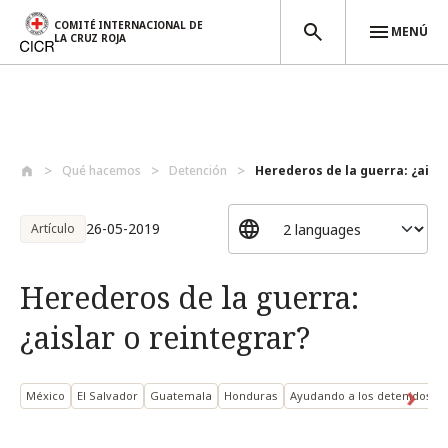
COMITÉ INTERNACIONAL DE
MENÚ
LA CRUZ ROJA
Pasar al contenido principal
Qué hacemos
Detención
Herederos de la guerra: ¿aislar
26-05-2019
Artículo
Herederos de la guerra:
¿aislar o reintegrar?
México
El Salvador
Guatemala
Honduras
Ayudando a los detenidos