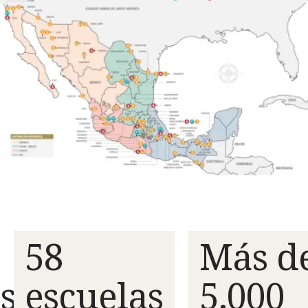
58
Más d
s
escuelas
5.000