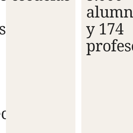
alumn
s
y 174
profes
cidas