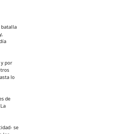
 batalla
y,
día
 y por
otros
asta lo
es de
 La
cidad- se