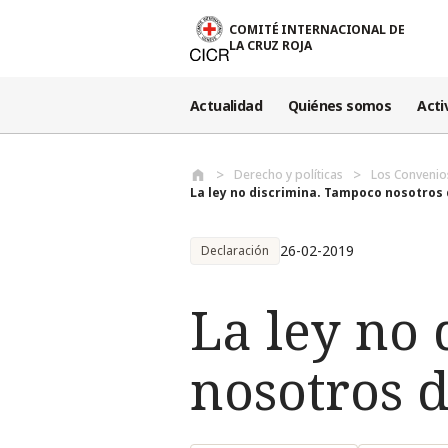
Pasar al contenido principal
COMITÉ INTERNACIONAL DE
LA CRUZ ROJA
Actualidad
Quiénes somos
Acti
Derecho y políticas
Los Convenio
La ley no discrimina. Tampoco nosotros d
26-02-2019
Declaración
La ley no
nosotros 