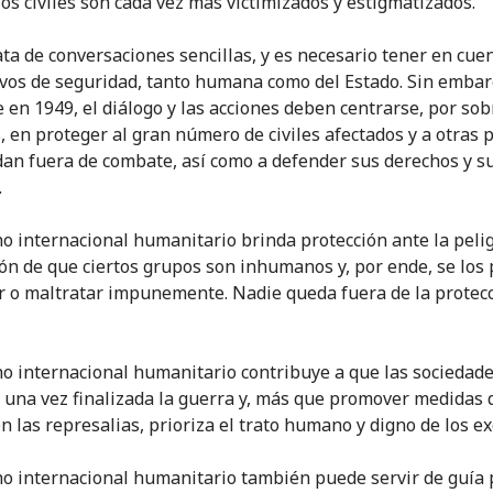
y los civiles son cada vez más victimizados y estigmatizados.
ata de conversaciones sencillas, y es necesario tener en cuen
vos de seguridad, tanto humana como del Estado. Sin embarg
e en 1949, el diálogo y las acciones deben centrarse, por sob
s, en proteger al gran número de civiles afectados y a otras
an fuera de combate, así como a defender sus derechos y s
.
ho internacional humanitario brinda protección ante la peli
ón de que ciertos grupos son inhumanos y, por ende, se los
r o maltratar impunemente. Nadie queda fuera de la protecc
ho internacional humanitario contribuye a que las sociedad
 una vez finalizada la guerra y, más que promover medidas 
n las represalias, prioriza el trato humano y digno de los ex
ho internacional humanitario también puede servir de guía 