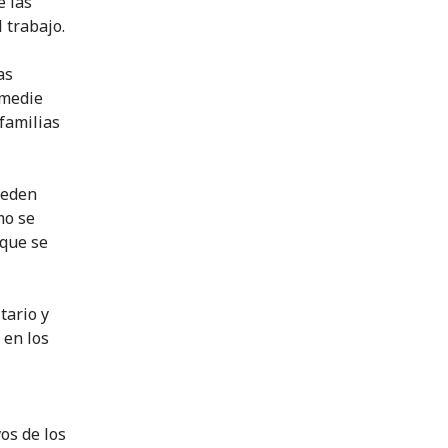
e las
l trabajo.
as
 medie
 familias
ueden
mo se
 que se
tario y
 en los
os de los