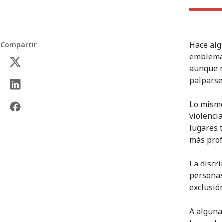
Hace alg
Compartir
emblemát
aunque n
palparse
Lo mismo
violenci
lugares 
más pro
La discr
personas
exclusió
A alguna