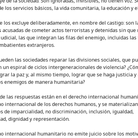
ye de la sociedad. Son ignoradas, invisibles, no tienen voz. S
e los servicios básicos, la vida comunitaria, la educación y e
se los excluye deliberadamente, en nombre del castigo: son l
 acusadas de cometer actos terroristas y detenidas sin que
udicial, las que integran las filas del enemigo, incluidas las
ombatientes extranjeros.
eden las sociedades reparar las divisiones sociales, que p
n un espiral de ciclos intergeneracionales de violencia? ¿Có
grar la paz y, al mismo tiempo, lograr que se haga justicia y
los enemigos de manera humanitaria?
de las respuestas están en el derecho internacional humani
ho internacional de los derechos humanos, y se materializan
os de imparcialidad, no discriminación, inclusión, igualdad,
d, dignidad y representación.
ho internacional humanitario no emite juicio sobre los motiv