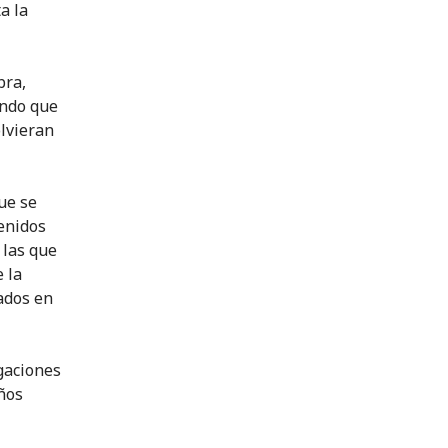
a la
bra,
undo que
olvieran
que se
tenidos
 las que
 la
ados en
igaciones
iños