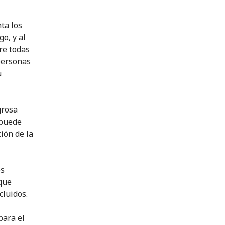
ta los
o, y al
re todas
 personas
u
grosa
 puede
ión de la
es
que
cluidos.
para el