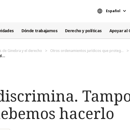
Español
vidades
Dónde trabajamos
Derecho y políticas
Apoyar al 
s de Ginebra y el derecho
Otros ordenamientos jurídicos que proteg...
...
 discrimina. Tamp
debemos hacerlo