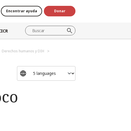
Encontrar ayuda
Donar
CICR
Derechos humanos y DIH
oco