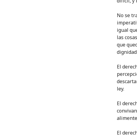
difícil, 
No se tr
imperati
igual qu
las cosa
que qued
dignidad
El derec
percepci
descarta
ley.
El derec
convivan
alimente
El derec