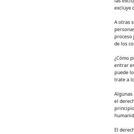
las exclu
excluye d
A otras 
personas
proceso j
de los c
¿Cómo pu
entrar e
puede lo
trate a 
Algunas 
el derec
principi
humanida
El derec