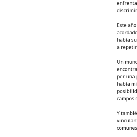
enfrenta
discrimi
Este año
acordado
había su
a repetir
Un mundo
encontra
por una 
había mi
posibili
campos d
Y tambié
vinculan
comunes