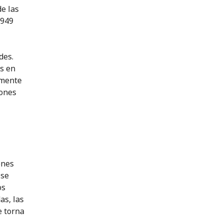
de las
1949
des.
os en
amente
iones
ones
 se
os
s, las
e torna