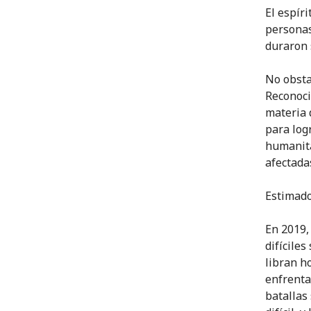
El espír
personas
duraron 
No obsta
Reconoci
materia 
para log
humanita
afectadas
Estimado
En 2019,
difícile
libran h
enfrenta
batallas 