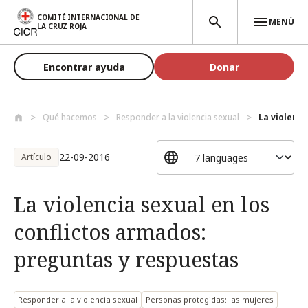
Pasar al contenido principal
COMITÉ INTERNACIONAL DE
MENÚ
LA CRUZ ROJA
Encontrar ayuda
Donar
Qué hacemos
Responder a la violencia sexual
La violencia
22-09-2016
Artículo
La violencia sexual en los
conflictos armados:
preguntas y respuestas
Responder a la violencia sexual
Personas protegidas: las mujeres