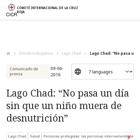
COMITÉ INTERNACIONAL DE LA CRUZ
ROJA
Pasar al contenido principal
Dónde trabajamos
Lago Chad
Lago Chad: “No pasa un dí
09-06-
Comunicado de
prensa
2016
Lago Chad: “No pasa un día
sin que un niño muera de
desnutrición”
Lago Chad
Salud
Personas protegidas: las personas internamente despl