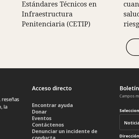
Estándares Técnicos en
cuan
Infraestructura
salu
Penitenciaria (CETIP)
ries
Acceso directo
Boletí
Campos ma
, reseñas
Encontrar ayuda
, la
Seleccio
Donar
Eventos
Contáctenos
Denunciar un incidente de
Dirección
conducta