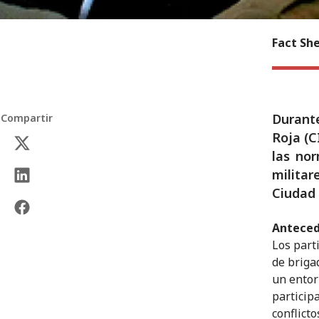
Fact Sh
Durante
Compartir
Roja (C
las nor
militar
Ciudad 
Antece
Los part
de briga
un entor
particip
conflict