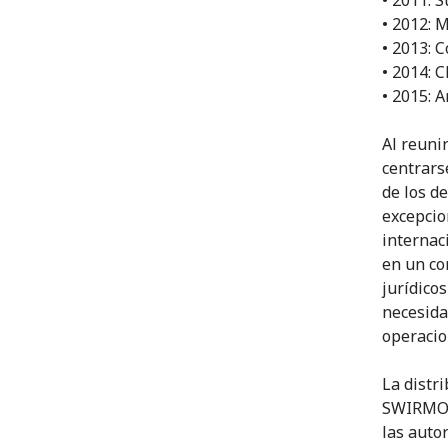
• 2012: 
• 2013: 
• 2014: 
• 2015: A
Al reuni
centrars
de los d
excepcio
internac
en un co
jurídico
necesida
operacio
La distri
SWIRMO d
las auto