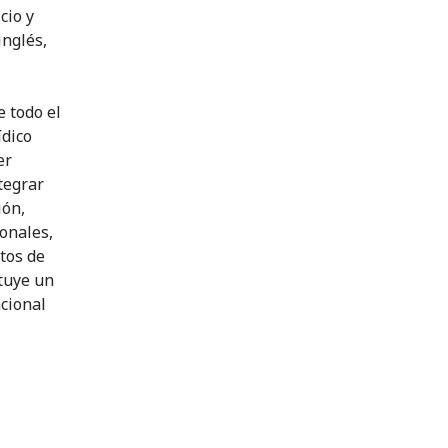
cio y
inglés,
e todo el
ídico
er
tegrar
ión,
ionales,
tos de
ituye un
cional