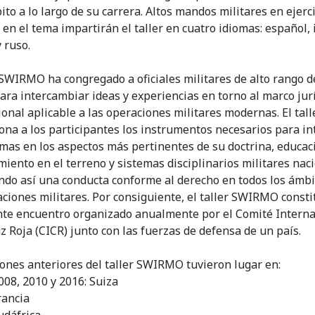
to a lo largo de su carrera. Altos mandos militares en ejerci
 en el tema impartirán el taller en cuatro idiomas: español, 
 ruso.
r SWIRMO ha congregado a oficiales militares de alto rango d
ra intercambiar ideas y experiencias en torno al marco jur
ional aplicable a las operaciones militares modernas. El tall
ona a los participantes los instrumentos necesarios para in
mas en los aspectos más pertinentes de su doctrina, educac
miento en el terreno y sistemas disciplinarios militares nac
do así una conducta conforme al derecho en todos los ámbi
aciones militares. Por consiguiente, el taller SWIRMO const
te encuentro organizado anualmente por el Comité Interna
uz Roja (CICR) junto con las fuerzas de defensa de un país.
iones anteriores del taller SWIRMO tuvieron lugar en:
008, 2010 y 2016: Suiza
rancia
udáfrica