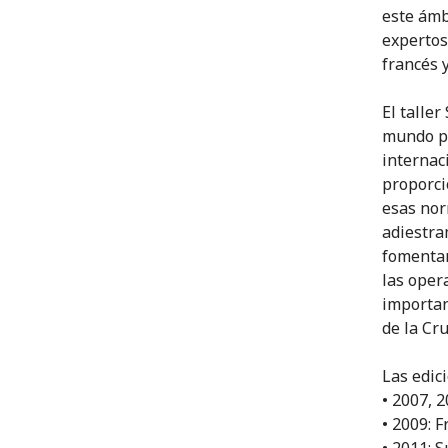
este ámbi
expertos
francés y
El talle
mundo pa
internac
proporci
esas nor
adiestra
fomentan
las oper
importan
de la Cr
Las edic
• 2007, 2
• 2009: F
• 2011: S