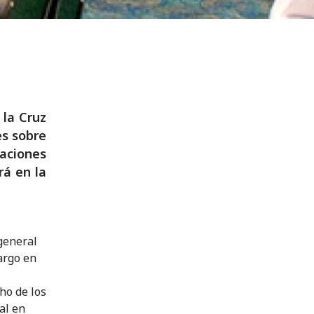
 la Cruz
es sobre
raciones
rá en la
 general
argo en
ho de los
al en