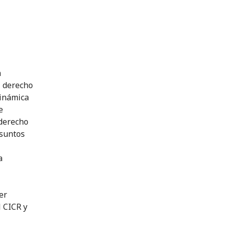
a
l derecho
dinámica
e
 derecho
asuntos
a
er
 CICR y