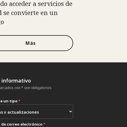
do acceder a servicios de
d se convierte en un
go
Más
n informativo
rcados con * son obligatorios
ne un tipo
*
 de correo electrónico
*