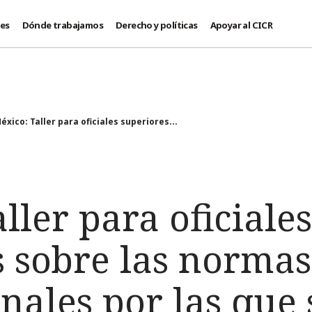
des
Dónde trabajamos
Derecho y políticas
Apoyar al CICR
éxico: Taller para oficiales superiores...
ller para oficiales
s sobre las normas
nales por las que 