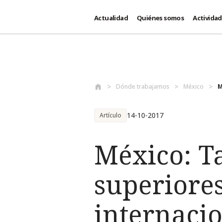
Actualidad
Quiénes somos
Activida
Pasar al contenido principal
Dónde trabajamos
México
M
14-10-2017
Artículo
México: Ta
superiore
internacio