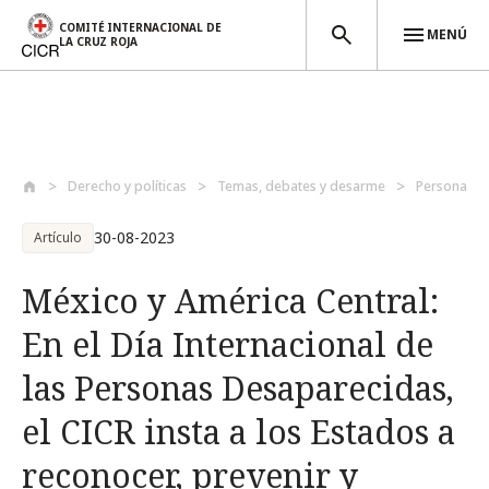
COMITÉ INTERNACIONAL DE
MENÚ
LA CRUZ ROJA
Pasar al contenido principal
Derecho y políticas
Temas, debates y desarme
Personas p
30-08-2023
Artículo
México y América Central:
En el Día Internacional de
las Personas Desaparecidas,
el CICR insta a los Estados a
reconocer, prevenir y