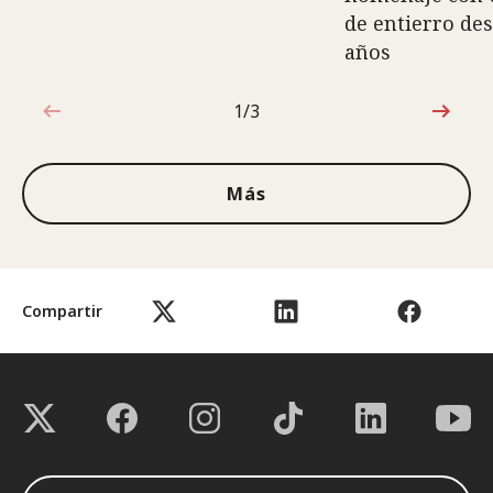
de entierro des
años
1/3
1de3
Más
Compartir