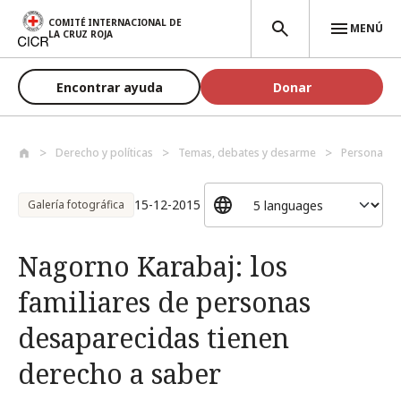
Pasar al contenido principal
COMITÉ INTERNACIONAL DE
MENÚ
LA CRUZ ROJA
Encontrar ayuda
Donar
Derecho y políticas
Temas, debates y desarme
Personas p
15-12-2015
Galería fotográfica
Nagorno Karabaj: los
familiares de personas
desaparecidas tienen
derecho a saber