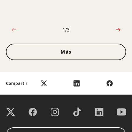
1/3
1de3
Más
Compartir