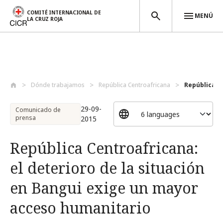
COMITÉ INTERNACIONAL DE
MENÚ
LA CRUZ ROJA
Pasar al contenido principal
Dónde trabajamos
República Centroafricana
República Ce
29-09-
Comunicado de
prensa
2015
República Centroafricana:
el deterioro de la situación
en Bangui exige un mayor
acceso humanitario