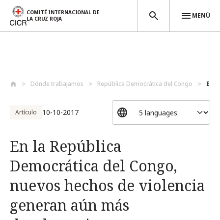
COMITÉ INTERNACIONAL DE
MENÚ
LA CRUZ ROJA
Pasar al contenido principal
Dónde trabajamos
República Democrática del Congo
En l
10-10-2017
Artículo
En la República
Democrática del Congo,
nuevos hechos de violencia
generan aún más