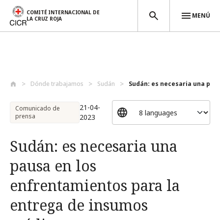
COMITÉ INTERNACIONAL DE
MENÚ
LA CRUZ ROJA
Pasar al contenido principal
Dónde trabajamos
Sudán
Sudán: es necesaria una pausa
21-04-
Comunicado de
prensa
2023
Sudán: es necesaria una
pausa en los
enfrentamientos para la
entrega de insumos