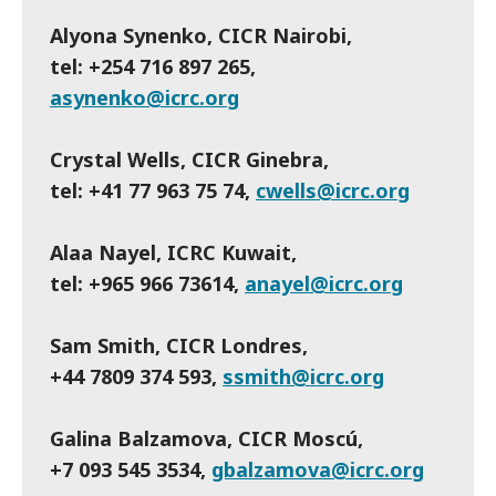
Alyona Synenko, CICR Nairobi,
tel: +254 716 897 265,
asynenko@icrc.org
Crystal Wells, CICR Ginebra,
tel: +41 77 963 75 74,
cwells@icrc.org
Alaa Nayel, ICRC Kuwait,
tel: +965 966 73614,
anayel@icrc.org
Sam Smith, CICR Londres,
+44 7809 374 593,
ssmith@icrc.org
Galina Balzamova, CICR Moscú,
+7 093 545 3534,
gbalzamova@icrc.org