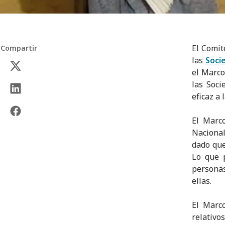
El Comit
Compartir
las
Soci
el Marco
las Soc
eficaz a
El Marc
Nacional
dado que
Lo que p
personas
ellas.
El Marc
relativo