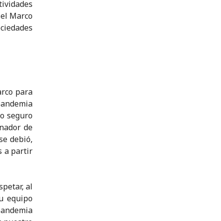
ividades
 el Marco
ociedades
arco para
 pandemia
so seguro
inador de
se debió,
 a partir
petar, al
su equipo
pandemia