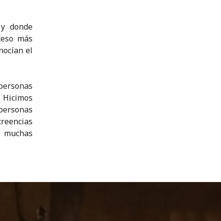
 y donde
ceso más
nocían el
personas
. Hicimos
personas
creencias
, muchas