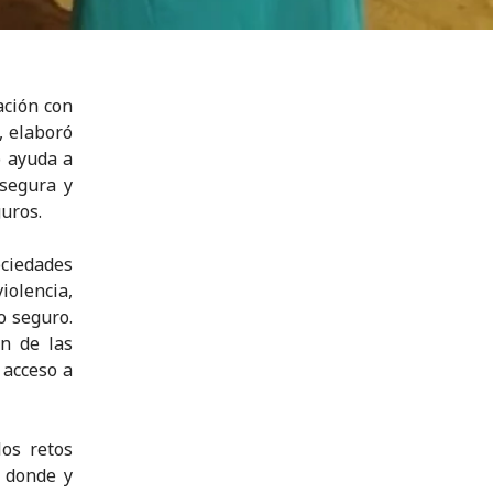
ación con
, elaboró
o ayuda a
segura y
guros.
ciedades
iolencia,
o seguro.
ón de las
 acceso a
os retos
, donde y