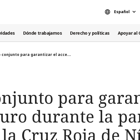
Español
vidades
Dónde trabajamos
Derecho y políticas
Apoyar al 
 conjunto para garantizar el acce...
njunto para garan
guro durante la p
la Cruz Roja de Ní