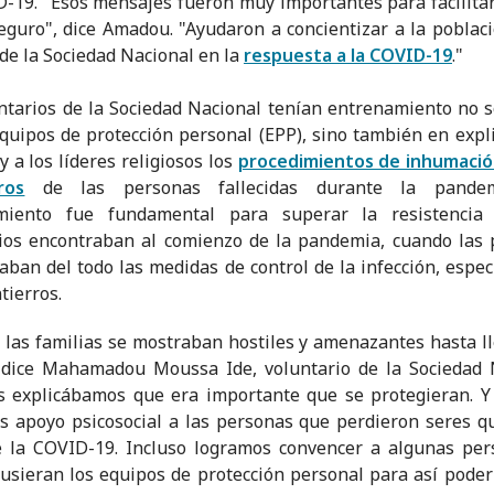
-19. "Esos mensajes fueron muy importantes para facilita
eguro", dice Amadou. "Ayudaron a concientizar a la poblac
 de la Sociedad Nacional en la
respuesta a la COVID-19
."
ntarios de la Sociedad Nacional tenían entrenamiento no s
quipos de protección personal (EPP), sino también en expli
y a los líderes religiosos los
procedimientos de inhumació
ros
de las personas fallecidas durante la pandem
miento fue fundamental para superar la resistencia
ios encontraban al comienzo de la pandemia, cuando las
aban del todo las medidas de control de la infección, espe
tierros.
, las familias se mostraban hostiles y amenazantes hasta ll
 dice Mahamadou Moussa Ide, voluntario de la Sociedad N
s explicábamos que era importante que se protegieran. 
s apoyo psicosocial a las personas que perdieron seres q
e la COVID-19. Incluso logramos convencer a algunas per
usieran los equipos de protección personal para así poder 