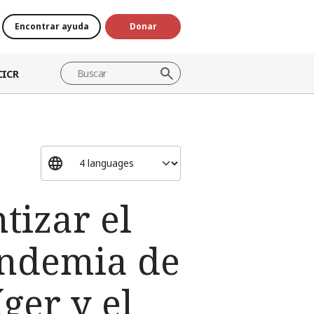
Encontrar ayuda
Donar
CICR
tizar el
andemia de
ger y el