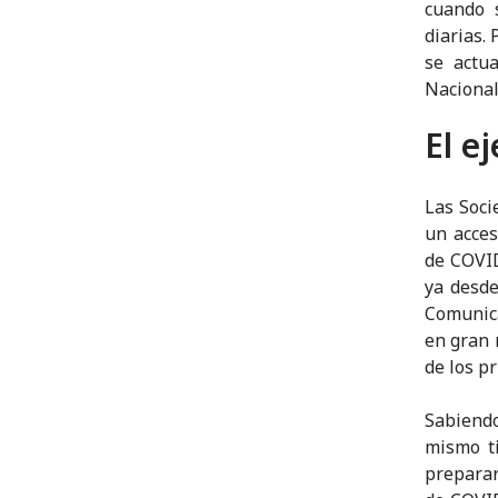
cuando 
diarias.
se actua
Nacional
El e
Las Soci
un acces
de COVID
ya desde
Comunica
en gran 
de los p
Sabiendo
mismo ti
prepara