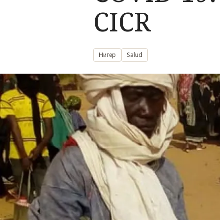
CICR
Нигер
Salud