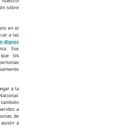
r nuestro
ión sobre
olo en el
car a las
n dignos
ia. Ese
 que los
 personas
cialmente
egar a la
acional.
Y también
ueridos a
sonas de
asistir a