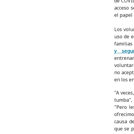
de COVID
acceso s
el papel
Los volu
uso de e
familias 
y segu
entrena
voluntar
no acept
en los en
"A veces
tumba",
"Pero le
ofrecimo
causa d
que se p