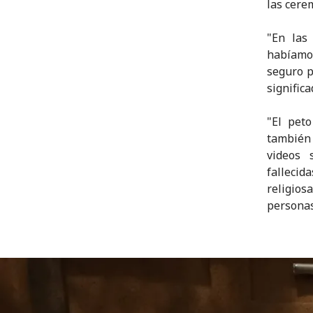
las cere
"En las
habíamo
seguro p
signific
"El pet
también 
videos 
fallecid
religio
personas