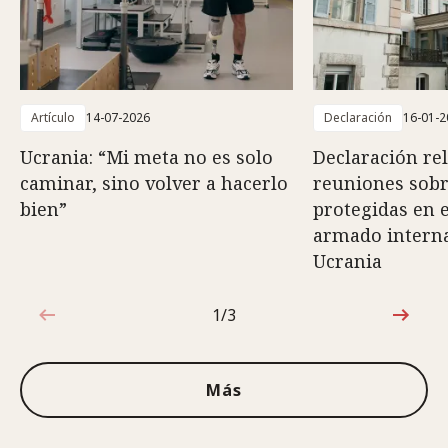
Artículo
14-07-2026
Declaración
16-01-2
Ucrania: “Mi meta no es solo
Declaración rel
caminar, sino volver a hacerlo
reuniones sob
bien”
protegidas en e
armado interna
Ucrania
1/3
1de3
Más