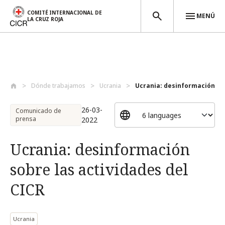
COMITÉ INTERNACIONAL DE
MENÚ
LA CRUZ ROJA
Pasar al contenido principal
Dónde trabajamos
Ucrania
Ucrania: desinformación sobr
26-03-
Comunicado de
prensa
2022
Ucrania: desinformación
sobre las actividades del
CICR
Ucrania