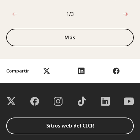
1/3
1de3
Más
Compartir
Sitios web del CICR