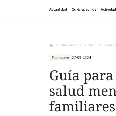
Actualidad
Quiénes somos
Activida
Pasar al contenido principal
Qué hacemos
Salud
Salud m
27-09-2024
Publicación
Guía para
salud ment
familiare