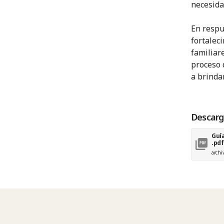
necesida
En respu
fortalec
familiar
proceso 
a brindar
Descarg
Guí
.pdf
archi