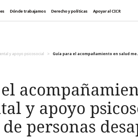
des
Dónde trabajamos
Derecho y políticas
Apoyar al CICR
ental y apoyo psicosocial
Guía para el acompañamiento en salud me.
 el acompañamien
al y apoyo psicos
s de personas des