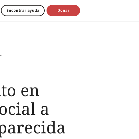
Encontrar ayuda
Donar
..
to en
ocial a
aparecida