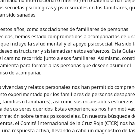
o armado no internacional o interno ) en Guatemala han dej
s secuelas psicológicas y psicosociales en los familiares, q
an sido sanadas.
estos años, como asociaciones de familiares de personas
ecidas, hemos estado comprometidos a acompañarlos de un
, que incluye la salud mental y el apoyo psicosocial. Ha sido
deseo estructurar y sistematizar estos esfuerzos. Esta Guía 
del camino recorrido junto a esos familiares. Asimismo, const
amienta para formar a las personas que deseen asumir el
iso de acompañar.
 vivencias y relatos personales nos han permitido compren
nto experimentado por los familiares de personas desapare
, familias o familiares), así como sus incansables esfuerzos 
 de sus seres queridos. Estas experiencias nos han motiva
ormación sobre temas psicosociales. En nuestra búsqueda d
entos, el Comité Internacional de la Cruz Roja (CICR) nos ha
 una respuesta activa, llevando a cabo un diagnóstico de la