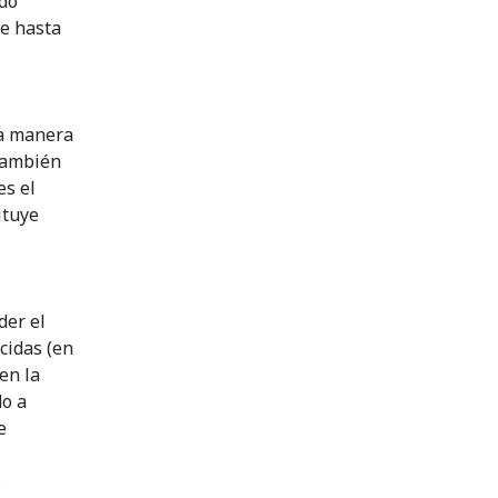
ado
ue hasta
a manera
 también
es el
ituye
der el
cidas (en
en la
do a
e
s