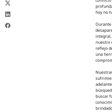
conflict
profunda
hoy no h
Durante 
desapar
integral
nuestro 
reflejo 
una herr
comprom
Nuestras
sufrimie
adelante
búsqueda
buscar f
conocimi
brindado