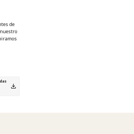
ntes de
 nuestro
spiramos
idas