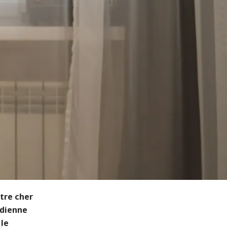
être cher
idienne
 le