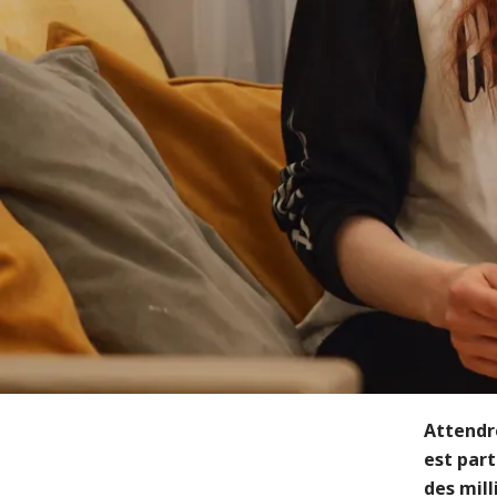
Attendre
est part
des mill