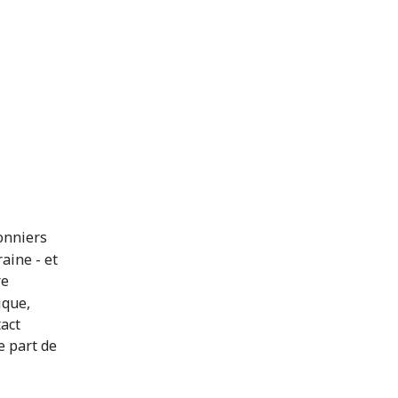
onniers
aine - et
re
ique,
act
e part de