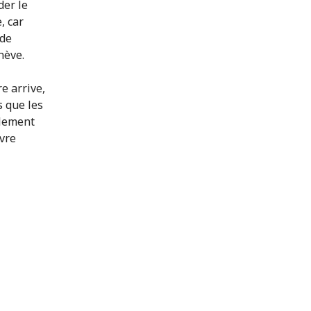
der le
, car
ode
nève.
e arrive,
s que les
blement
ivre