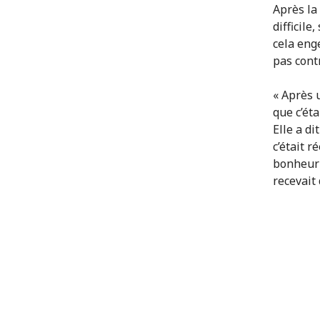
Après la 
difficile
cela eng
pas contr
« Après u
que c’ét
Elle a di
c’était r
bonheur »
recevait