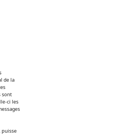
s
l de la
ces
s sont
le-ci les
 messages
R puisse