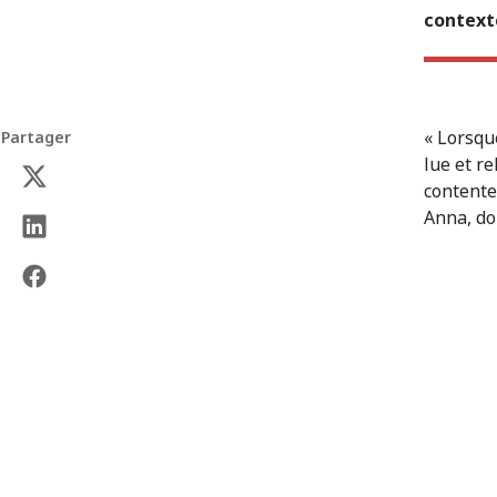
contexte
« Lorsque
Partager
lue et re
contente 
Anna, don