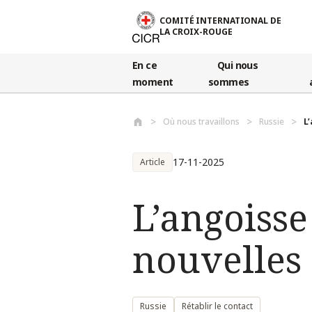
Aller au contenu principal
COMITÉ INTERNATIONAL DE
LA CROIX-ROUGE
En ce
Qui nous
moment
sommes
Où nous travaillons
Russie
L
17-11-2025
Article
L’angoisse
nouvelles
Russie
Rétablir le contact