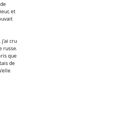
ode
ieur, et
ouvait
j’ai cru
e russe.
pris que
otais de
’elle