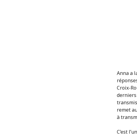
Anna a la
réponses
Croix-Rou
derniers
transmis 
remet au
à transm
C’est l’u