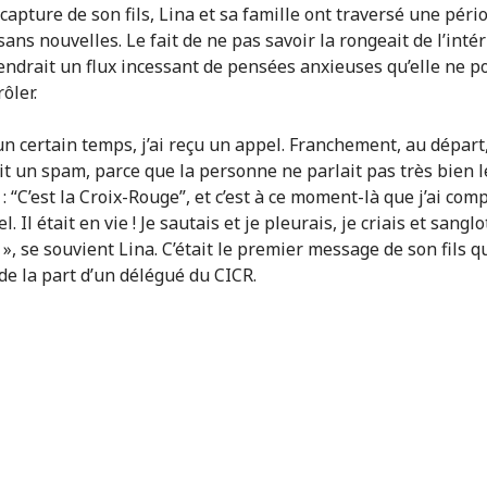
capture de son fils, Lina et sa famille ont traversé une péri
, sans nouvelles. Le fait de ne pas savoir la rongeait de l’intér
endrait un flux incessant de pensées anxieuses qu’elle ne p
ôler.
n certain temps, j’ai reçu un appel. Franchement, au départ, 
ait un spam, parce que la personne ne parlait pas très bien l
t : “C’est la Croix-Rouge”, et c’est à ce moment-là que j’ai com
éel. Il était en vie ! Je sautais et je pleurais, je criais et sangl
, se souvient Lina. C’était le premier message de son fils qu
 de la part d’un délégué du CICR.