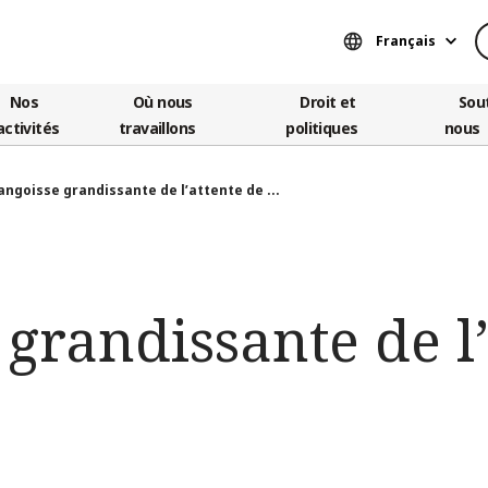
Français
Nos
Où nous
Droit et
Sou
activités
travaillons
politiques
nous
’angoisse grandissante de l’attente de ...
 grandissante de l