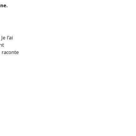
ine.
Je l’ai
nt
, raconte