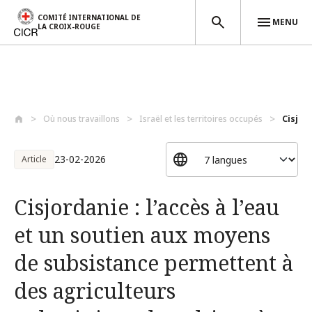
COMITÉ INTERNATIONAL DE
MENU
LA CROIX-ROUGE
Aller au contenu principal
Où nous travaillons
Israël et les territoires occupés
Cisjord
23-02-2026
Article
Cisjordanie : l’accès à l’eau
et un soutien aux moyens
de subsistance permettent à
des agriculteurs