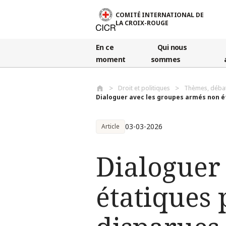
Aller au contenu principal
COMITÉ INTERNATIONAL DE
LA CROIX-ROUGE
En ce
Qui nous
moment
sommes
Droit et politiques
Thèmes, déba
Dialoguer avec les groupes armés non ét
03-03-2026
Article
Dialoguer
étatiques 