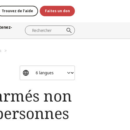
Trouvez de l'aide
Faites un don
tenez-
s
 armés non
 personnes