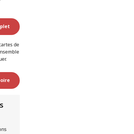
plet
cartes de
 ensemble
er.
oire
s
ons