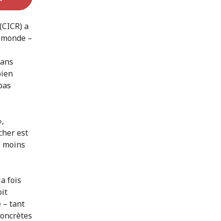
(CICR) a
e monde –
dans
bien
pas
»,
cher est
s moins
a fois
it
 – tant
concrètes