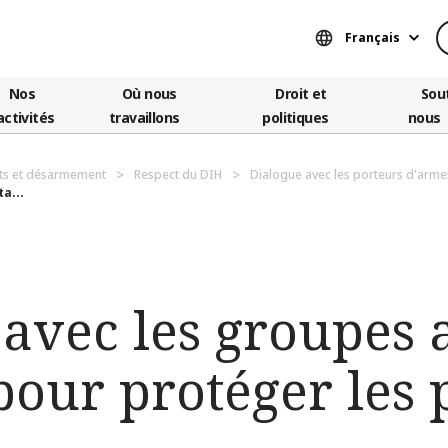
Français
Nos
Où nous
Droit et
Sou
activités
travaillons
politiques
nous
ts et désarmement
Respect du DIH
Dialogue avec les porteurs d'arme
a...
 avec les groupes
pour protéger les