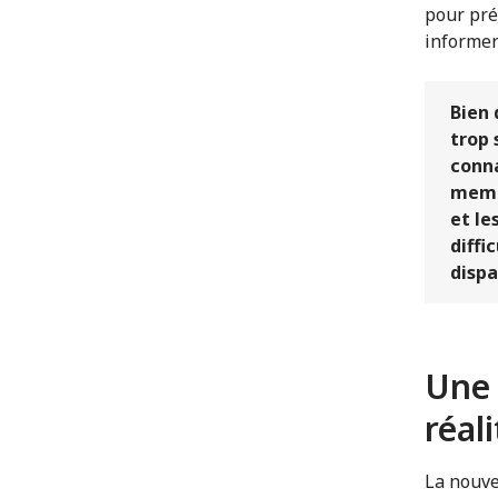
pour pré
informer
Bien 
trop 
conna
membr
et le
diffi
dispa
Une 
réal
La nouve