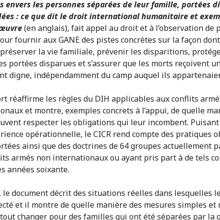
s envers les personnes séparées de leur famille, portées d
ées : ce que dit le droit international humanitaire et exe
 œuvre
(en anglais), fait appel au droit et à l’observation de
pour fournir aux GANE des pistes concrètes sur la façon dont 
réserver la vie familiale, prévenir les disparitions, protége
s portées disparues et s’assurer que les morts reçoivent u
nt digne, indépendamment du camp auquel ils appartenaie
rt réaffirme les règles du DIH applicables aux conflits arm
ionaux et montre, exemples concrets à l’appui, de quelle ma
vent respecter les obligations qui leur incombent. Puisant
rience opérationnelle, le CICR rend compte des pratiques 
rtées ainsi que des doctrines de 64 groupes actuellement p
lits armés non internationaux ou ayant pris part à de tels co
es années soixante.
 le document décrit des situations réelles dans lesquelles le
ecté et il montre de quelle manière des mesures simples et 
tout changer pour des familles qui ont été séparées par la 