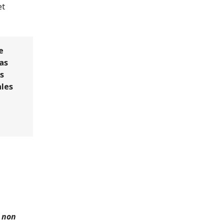
et
e
as
s
ales
 non