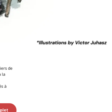
iers de
 la
és à
plet