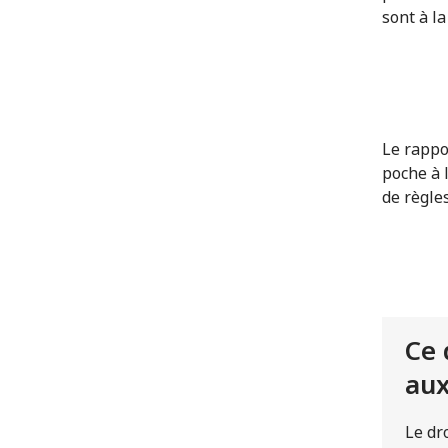
sont à l
Le rappo
poche
à 
de règle
Ce 
au
Le dr