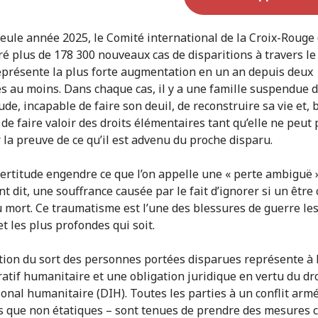
seule année 2025, le Comité international de la Croix-Rouge 
ré plus de 178 300 nouveaux cas de disparitions à travers l
eprésente la plus forte augmentation en un an depuis deux
s au moins. Dans chaque cas, il y a une famille suspendue 
tude, incapable de faire son deuil, de reconstruire sa vie et, 
 de faire valoir des droits élémentaires tant qu’elle ne peut 
 la preuve de ce qu’il est advenu du proche disparu.
certitude engendre ce que l’on appelle une « perte ambiguë 
 dit, une souffrance causée par le fait d’ignorer si un être 
u mort. Ce traumatisme est l’une des blessures de guerre le
et les plus profondes qui soit.
ation du sort des personnes portées disparues représente à l
atif humanitaire et une obligation juridique en vertu du dro
ional humanitaire (DIH). Toutes les parties à un conflit armé
s que non étatiques – sont tenues de prendre des mesures 