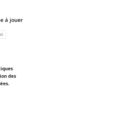
e à jouer
ct
tiques
ion des
ées.