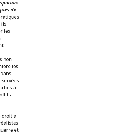
isparues
mples de
 pratiques
ils
r les
n
nt.
és non
nière les
 dans
observées
arties à
nflits
 droit a
réalistes
guerre et