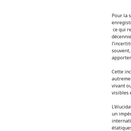
Pour la 
enregist
ce qui r
décennie
l’incerti
souvent,
apporter
Cette in
autrement
vivant o
visibles 
L’élucid
un impér
internat
étatique