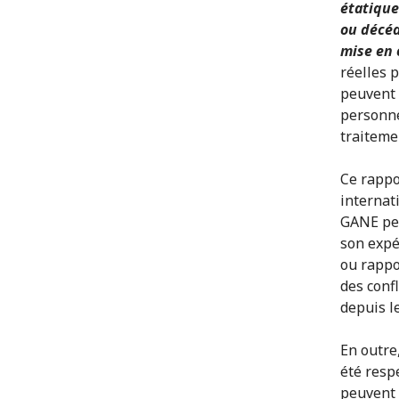
étatique
ou décéd
mise en
réelles 
peuvent p
personne
traiteme
Ce rappo
internat
GANE peu
son expé
ou rappo
des conf
depuis l
En outre,
été resp
peuvent 