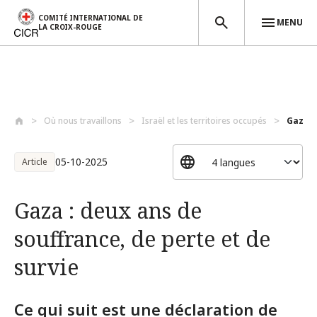
COMITÉ INTERNATIONAL DE
MENU
LA CROIX-ROUGE
Aller au contenu principal
Où nous travaillons
Israël et les territoires occupés
Gaza :
05-10-2025
Article
Gaza : deux ans de
souffrance, de perte et de
survie
Ce qui suit est une déclaration de