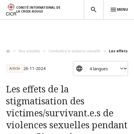
COMITÉ INTERNATIONAL DE
MENU
LA CROIX-ROUGE
Aller au contenu principal
Nos activités
Combattre la violence sexuelle
Les effets de
26-11-2024
Article
Les effets de la
stigmatisation des
victimes/survivant.e.s de
violences sexuelles pendant