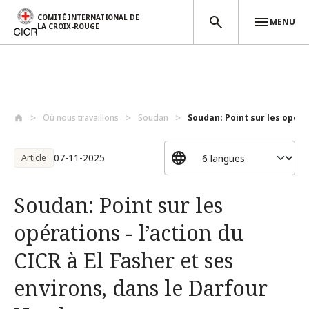
COMITÉ INTERNATIONAL DE
MENU
LA CROIX-ROUGE
Aller au contenu principal
Où nous travaillons
Soudan
Soudan: Point sur les opérati
07-11-2025
Article
Soudan: Point sur les
opérations - l’action du
CICR à El Fasher et ses
environs, dans le Darfour