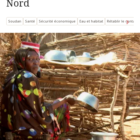
Nord
Soudan
Santé
Sécurité économique
Eau et habitat
Rétablir le contact