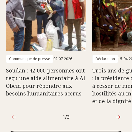
Communiqué de presse
02-07-2026
Déclaration
15-04-2
Soudan : 42 000 personnes ont
Trois ans de g
reçu une aide alimentaire à Al
: la présidente
Obeid pour répondre aux
à cesser de me
besoins humanitaires accrus
hostilités au m
et de la digni
1/3
1sur3