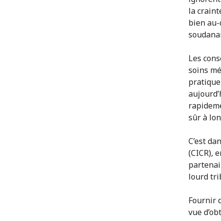
la crain
bien au-
soudana
Les cons
soins mé
pratique
aujourd’
rapideme
sûr à lo
C’est da
(CICR), 
partenai
lourd tri
Fournir 
vue d’obt