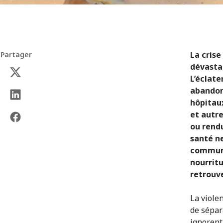
La crise
Partager
dévasta
L’éclate
abandonn
hôpitau
et autr
ou rendu
santé n
communau
nourritu
retrouv
La viole
de sépar
ignorent