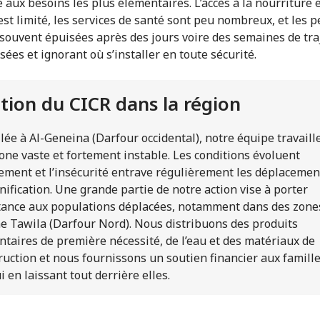
 aux besoins les plus élémentaires. L’accès à la nourriture e
est limité, les services de santé sont peu nombreux, et les 
 souvent épuisées après des jours voire des semaines de tra
sées et ignorant où s’installer en toute sécurité.
ction du CICR dans la région
llée à Al-Geneina (Darfour occidental), notre équipe travaill
one vaste et fortement instable. Les conditions évoluent
ement et l’insécurité entrave régulièrement les déplacemen
anification. Une grande partie de notre action vise à porter
tance aux populations déplacées, notamment dans des zone
 Tawila (Darfour Nord). Nous distribuons des produits
ntaires de première nécessité, de l’eau et des matériaux de
ruction et nous fournissons un soutien financier aux famille
i en laissant tout derrière elles.