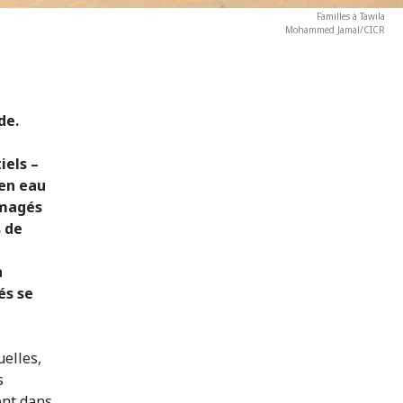
Familles à Tawila
Mohammed Jamal/CICR
de.
iels –
 en eau
mmagés
s de
a
és se
elles,
s
ent dans