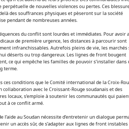
te perpétuelle de nouvelles violences ou pertes. Ces blessur
delà des souffrances physiques et pèseront sur la société
ise pendant de nombreuses années.
équences du conflit sont lourdes et immédiates. Pour avoir 
dicaux de première urgence, les distances à parcourir sont
ment infranchissables. Autrefois pleins de vie, les marchés
hui déserts ou trop dangereux. Les lignes de front bougent
nt, ce qui empêche les familles de pouvoir s’installer dans 
ng terme.
ns ces conditions que le Comité international de la Croix-Ro
en collaboration avec le Croissant-Rouge soudanais et des
res locaux, s’emploie à soutenir les communautés qui paient
but à ce conflit armé.
de l’aide au Soudan nécessite d’entretenir un dialogue per
enir un accès sûr, de s’adapter aux lignes de front instables