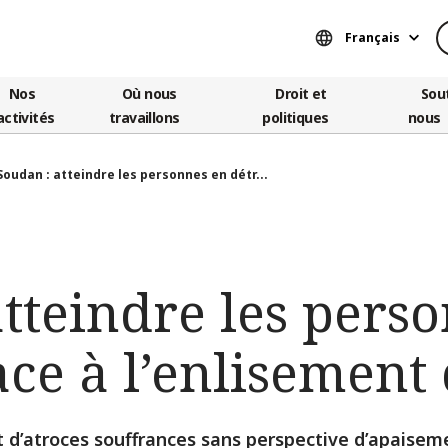
Français
Nos
Où nous
Droit et
Sou
activités
travaillons
politiques
nous
Soudan : atteindre les personnes en détr...
tteindre les pers
ace à l’enlisement 
t d’atroces souffrances sans perspective d’apaiseme