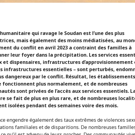
 humanitaire qui ravage le Soudan est l’une des plus
trices, mais également des moins médiatisées, au mon
ment du conflit en avril 2023 a contraint des familles à
er leur foyer dans la précipitation. Les services essent
x et dispensaires, infrastructures d’approvisionnement
es infrastructures essentielles – sont perturbés, endo
s dangereux par le conflit. Résultat, les établissement
e fonctionnent plus normalement, et de nombreuses
tés sont privées de l’accès aux services essentiels. L
re se fait de plus en plus rare, et de nombreuses localit
ent isolées pendant des semaines voire des mois.
nce engendre également des taux extrêmes de violences sexu
ations familiales et de disparitions. De nombreuses famille
 ce qu’il est advenu de leurs proches. Des communautés viv