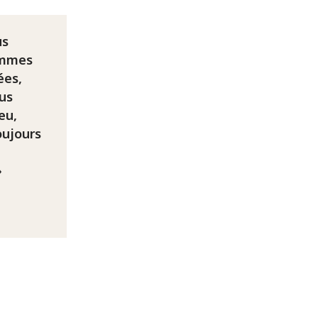
us
ommes
ées,
us
eu,
oujours