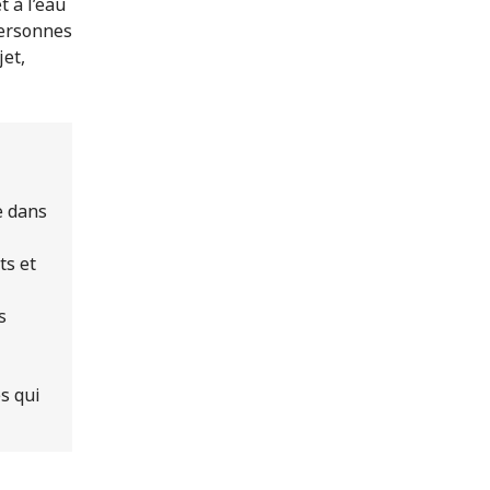
t à l’eau
personnes
jet,
e dans
ts et
s
s qui