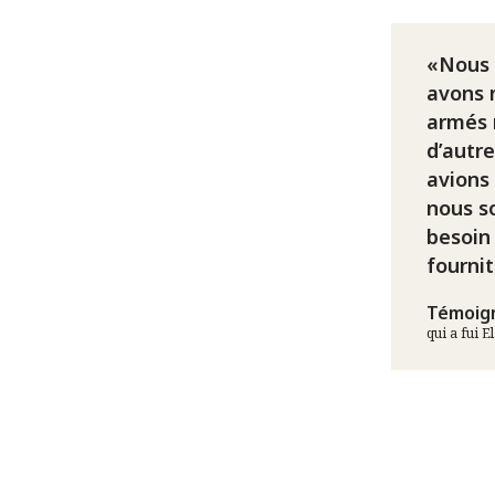
Nous 
avons 
armés 
d’autr
avions
nous s
besoin
fournit
Témoig
qui a fui 