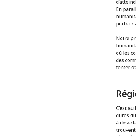
d’attein
En parall
humanita
porteurs
Notre pr
humanita
où les co
des comm
tenter d
Régi
C’est au
dures du 
à désert
trouvent