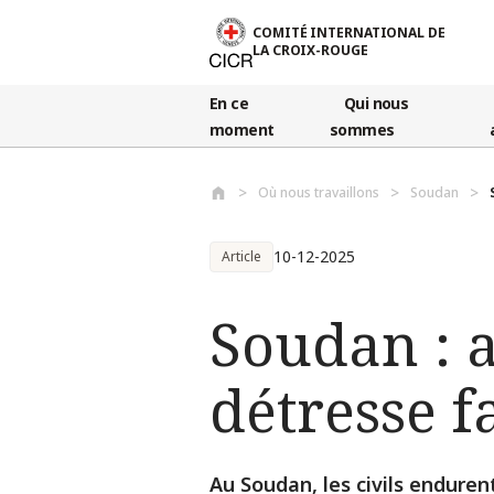
Aller au contenu principal
COMITÉ INTERNATIONAL DE
LA CROIX-ROUGE
En ce
Qui nous
moment
sommes
Où nous travaillons
Soudan
10-12-2025
Article
Soudan : a
détresse f
Au Soudan, les civils enduren