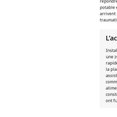
répondre
potable 
arrivent
traumati
L’a
Insta
une z
rapid
la pl
assis
comme
alime
const
ont fu