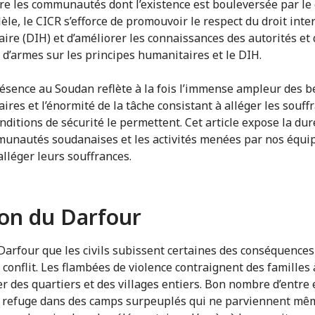
dre les communautés dont l’existence est bouleversée par le c
èle, le CICR s’efforce de promouvoir le respect du droit inte
ire (DIH) et d’améliorer les connaissances des autorités et
 d’armes sur les principes humanitaires et le DIH.
ésence au Soudan reflète à la fois l’immense ampleur des b
ires et l’énormité de la tâche consistant à alléger les souff
nditions de sécurité le permettent. Cet article expose la dur
unautés soudanaises et les activités menées par nos équi
’alléger leurs souffrances.
on du Darfour
 Darfour que les civils subissent certaines des conséquences
conflit. Les flambées de violence contraignent des familles à
er des quartiers et des villages entiers. Bon nombre d’entre 
 refuge dans des camps surpeuplés qui ne parviennent mê