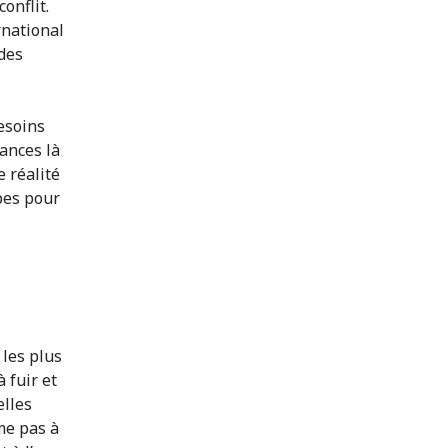
onflit.
rnational
 des
esoins
rances là
e réalité
pes pour
 les plus
 fuir et
elles
me pas à