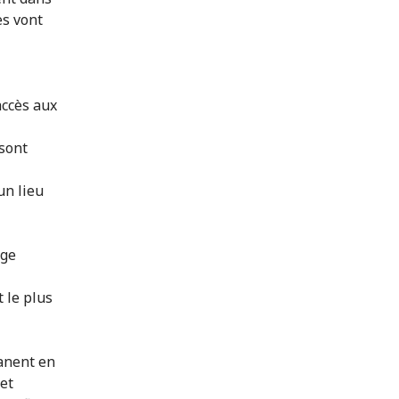
es vont
accès aux
 sont
un lieu
uge
 le plus
manent en
 et