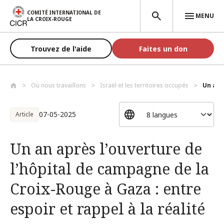
Aller au contenu principal
COMITÉ INTERNATIONAL DE
MENU
LA CROIX-ROUGE
Trouvez de l'aide
Faites un don
Où nous travaillons
Israël et les territoires occupés
Un an a
07-05-2025
Article
Un an après l’ouverture de
l’hôpital de campagne de la
Croix-Rouge à Gaza : entre
espoir et rappel à la réalité