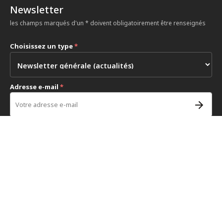
Newsletter
les champs marqués d'un * doivent obligatoirement être renseignés
Choisissez un type
*
Adresse e-mail
*
Accessibilité
Copyright
Politique de confidentialité
Remise sur les impôts
Paramètres de confidentialité
Lignes directrices