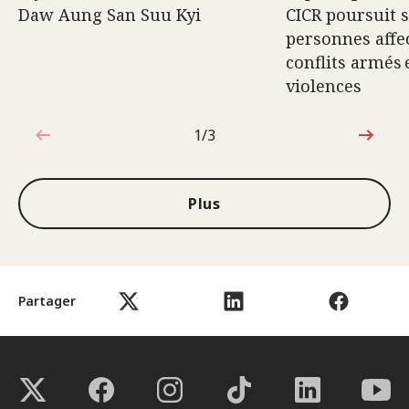
Daw Aung San Suu Kyi
CICR poursuit 
personnes affec
conflits armés 
violences
1/3
1sur3
Plus
Partager