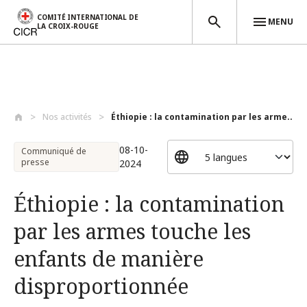
COMITÉ INTERNATIONAL DE
MENU
LA CROIX-ROUGE
Aller au contenu principal
Nos activités
Éthiopie : la contamination par les arme...
08-10-
Communiqué de
presse
2024
Éthiopie : la contamination
par les armes touche les
enfants de manière
disproportionnée