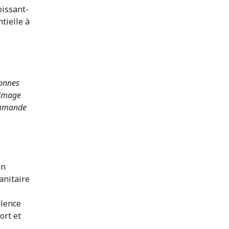
oissant-
tielle à
sonnes
 image
commande
on
anitaire
olence
ort et