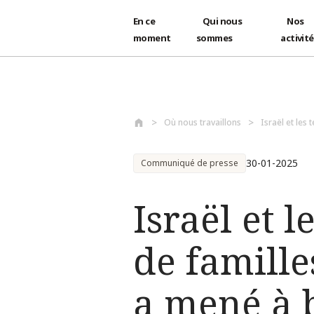
En ce
Qui nous
Nos
moment
sommes
activit
Aller au contenu principal
Où nous travaillons
Israël et les 
30-01-2025
Communiqué de presse
Israël et l
de famille
a mené à b