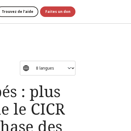
Trouvez de l'aide
Faites un don
pés : plus
e le CICR
phase des