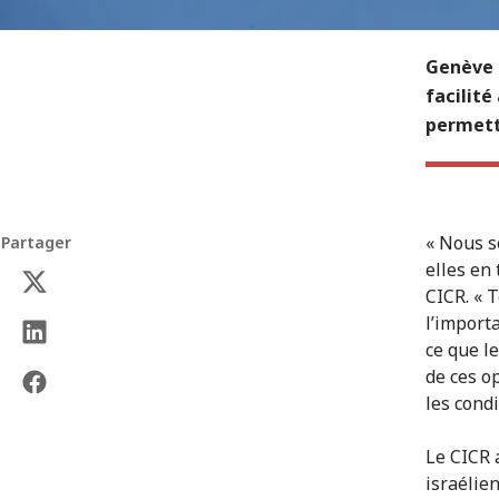
Genève 
facilité
permetta
« Nous s
Partager
elles en
CICR. « 
l’import
ce que l
de ces o
les condi
Le CICR a
israélien