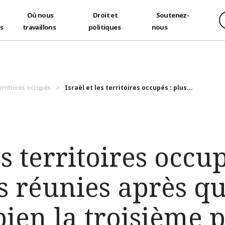
Où nous
Droit et
Soutenez-
és
travaillons
politiques
nous
territoires occupés
Israël et les territoires occupés : plus...
es territoires occu
s réunies après qu
ien la troisième 