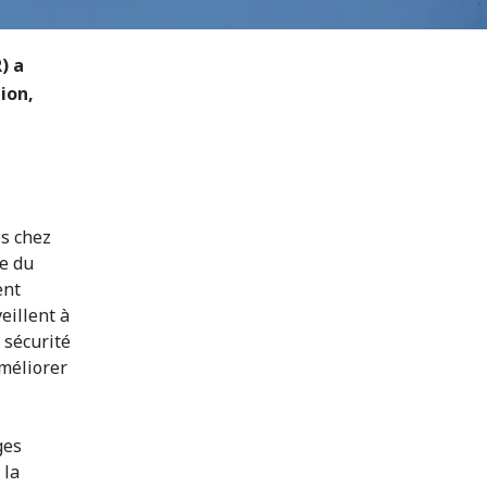
) a
ion,
s chez
te du
ent
eillent à
 sécurité
améliorer
ges
 la