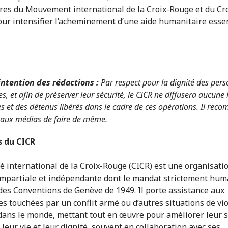
res du Mouvement international de la Croix-Rouge et du Cr
ur intensifier l’acheminement d’une aide humanitaire essen
’intention des rédactions :
Par respect pour la dignité des per
s, et afin de préserver leur sécurité, le CICR ne diffusera aucune
s et des détenus libérés dans le cadre de ces opérations. Il re
 aux médias de faire de même.
s du CICR
é international de la Croix-Rouge (CICR) est une organisati
impartiale et indépendante dont le mandat strictement hum
des Conventions de Genève de 1949. Il porte assistance aux
s touchées par un conflit armé ou d’autres situations de vi
dans le monde, mettant tout en œuvre pour améliorer leur s
 leur vie et leur dignité, souvent en collaboration avec ses