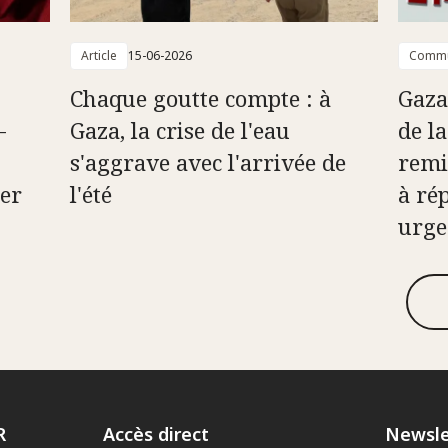
Article
15-06-2026
Commu
Chaque goutte compte : à
Gaza
-
Gaza, la crise de l'eau
de l
s'aggrave avec l'arrivée de
remi
er
l'été
à ré
urge
R
Accès direct
Newsle