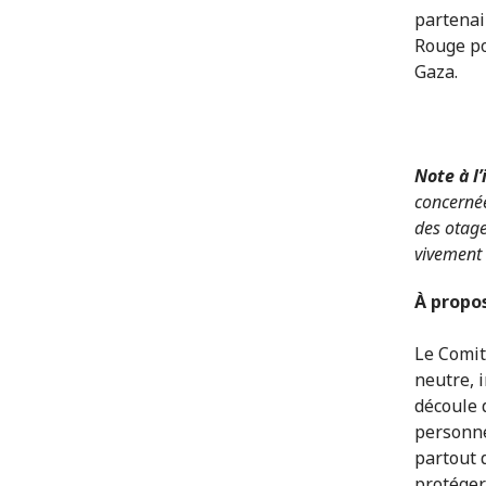
partenai
Rouge po
Gaza.
Note à l
concernée
des otage
vivement
À propo
Le Comit
neutre, 
découle 
personne
partout 
protéger