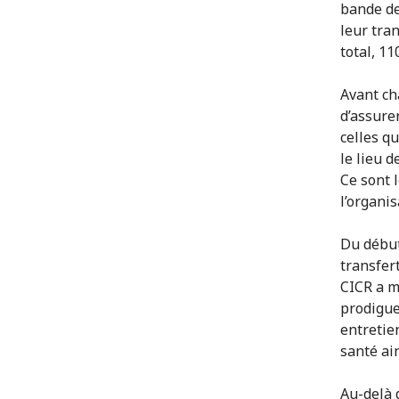
bande de
leur tran
total, 11
Avant ch
d’assure
celles qu
le lieu d
Ce sont 
l’organi
Du début 
transfer
CICR a m
prodigue
entretien
santé ai
Au-delà 