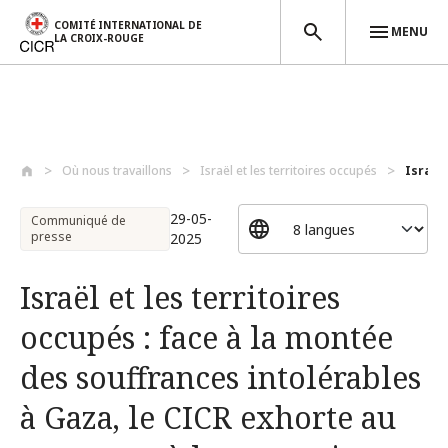
COMITÉ INTERNATIONAL DE
MENU
LA CROIX-ROUGE
Aller au contenu principal
Où nous travaillons
Israël et les territoires occupés
Israël 
29-05-
Communiqué de
presse
2025
Israël et les territoires
occupés : face à la montée
des souffrances intolérables
à Gaza, le CICR exhorte au