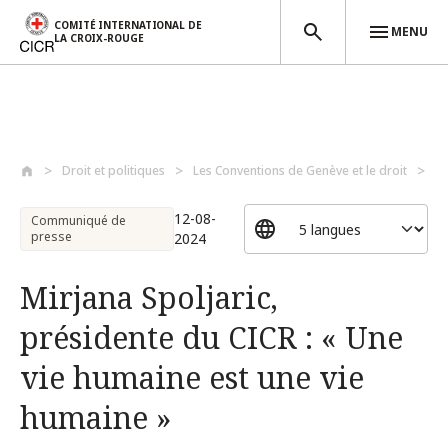
COMITÉ INTERNATIONAL DE
MENU
LA CROIX-ROUGE
Aller au contenu principal
Droit et politiques
Les Conventions de Genève et le droit
Le
12-08-
Communiqué de
presse
2024
Mirjana Spoljaric,
présidente du CICR : « Une
vie humaine est une vie
humaine »